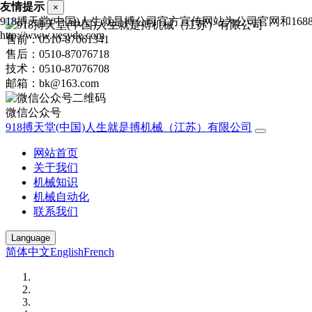
友情提示
×
918搏天堂(中国)人生就是搏公司官方宣传网站为公司官网和1
http://www.vesyde.com
售前：0510-87061341
售后：0510-87076718
技术：0510-87076708
邮箱：bk@163.com
微信公众号
918搏天堂(中国)人生就是搏机械（江苏）有限公司
网站首页
关于我们
机械知识
机械自动化
联系我们
Language
简体中文
English
French