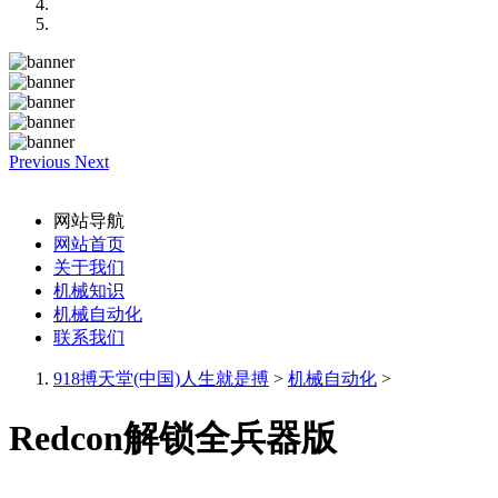
Previous
Next
网站导航
网站首页
关于我们
机械知识
机械自动化
联系我们
918搏天堂(中国)人生就是搏
>
机械自动化
>
Redcon解锁全兵器版