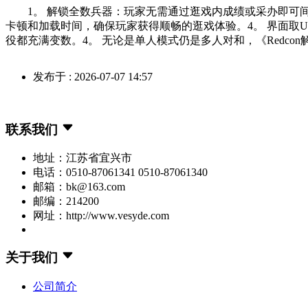
1。 解锁全数兵器：玩家无需通过逛戏内成绩或采办即可间
卡顿和加载时间，确保玩家获得顺畅的逛戏体验。4。 界面取
役都充满变数。4。 无论是单人模式仍是多人对和，《Redc
发布于 : 2026-07-07 14:57
联系我们
地址：江苏省宜兴市
电话：0510-87061341 0510-87061340
邮箱：bk@163.com
邮编：214200
网址：http://www.vesyde.com
关于我们
公司简介