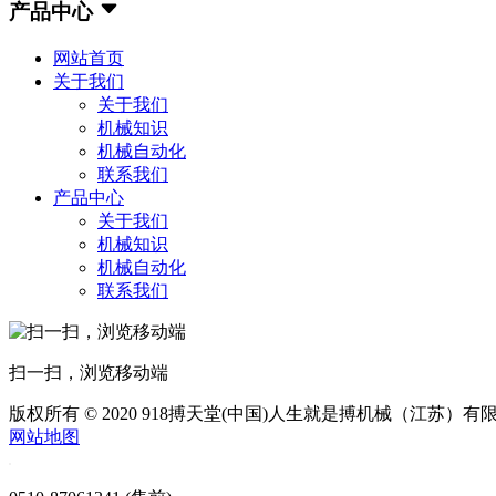
产品中心
网站首页
关于我们
关于我们
机械知识
机械自动化
联系我们
产品中心
关于我们
机械知识
机械自动化
联系我们
扫一扫，浏览移动端
版权所有 © 2020 918搏天堂(中国)人生就是搏机械（江苏）有
网站地图