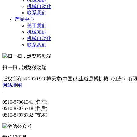
机械自动化
联系我们
产品中心
关于我们
机械知识
机械自动化
联系我们
扫一扫，浏览移动端
版权所有 © 2020 918搏天堂(中国)人生就是搏机械（江苏）有
网站地图
0510-87061341 (售前)
0510-87076718 (售后)
0510-87076732 (技术)