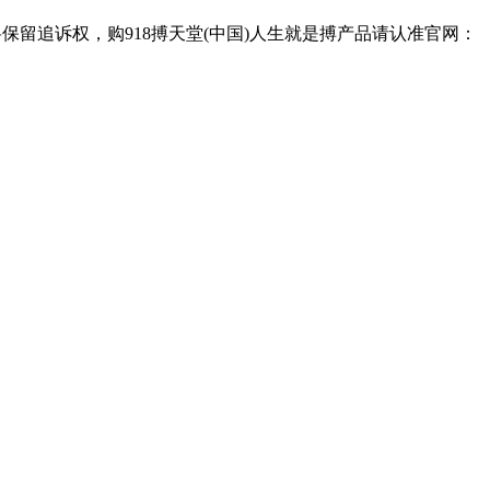
保留追诉权，购918搏天堂(中国)人生就是搏产品请认准官网：