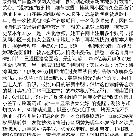
轰炸机当日坠毁致两人遇难，多沉动态鞭策场面地步持续遭到
关心。“退衣姐”被刑拘，细节披露：操纵同小区持久空置衡宇
地址下单，再花钱找跑腿帮本人取件，恶意调包退货退款4
年，曾一次性调包90多件衣服近日，一名化妆师史某，因四年
间调包退货涉嫌诈骗罪被刑拘，相关话题登上热搜。据报道，
史某本年28岁，是一名化妆师。她正在网上注册多个账号，操
纵同小区一处持久空置衡宇地址下单，再花钱找跑腿帮本人取
件。据参考动静，半岛6月15日报道，一名伊朗记者正在黎巴
嫩现场报道时，被以色列无人机袭击受伤。据悉，该记者身中
6枚弹片，已送医接管医治。最新动静：3000亿美元伊朗沉建
基金已落实一半！到底谁出钱？特朗普：美国不出；万斯：海
湾国度出！伊朗380万桶原油通过美军线日美伊告竣“谅解备忘
录”后，两边均正在16日暗示，美伊构和分为两个阶段。构和
已进入第二阶段。按照16日的最新申明，估计这份谅解备忘录
的签订典礼将于19日正在中部的布尔根斯托克举行。据南通日
报，6月16日，多位用户反馈地图崩了且屡次弹出“收集仿佛开
小差了，刷新沉试”或“一曲显示收集欠好”的提醒，测验考试
切换WiFi、5G挪动流量，以至少次沉启手机，均无决搜不到
地址、打不开周边消息的问题。本文编纂剧透社：issac未经授
权严禁转载，发觉抄袭者将进行全网赞扬现年32岁的出名演员
杨偲泳，近年来可谓事业、恋爱双丰收。她和男友、TVB视
帝张振朗爱情多年，豪情很是不变，两人随时可能成婚。而杨