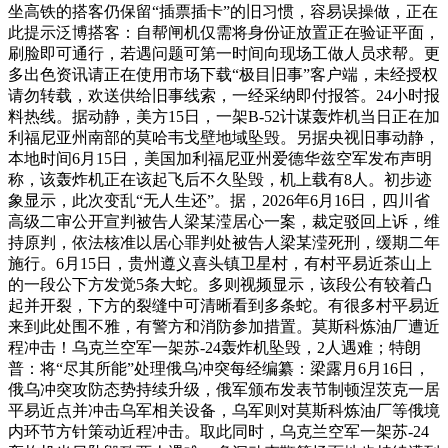
坐高铁的搭客仍保留“插票插卡”的旧习惯，容易误操做，正在
此提示泛博搭客：自帮闸机仅需将身份证放置正在验证平面，
刷脸即可通行，若遇问题可第一时间向现场工做人员求帮。更
多出色资讯请正在使用市场下载“极目旧事”客户端，未经授权
请勿转载，欢送供给旧事线索，一经采纳即付报答。24小时报
料热线。据动静，美方15日，一架B-52计谋轰炸机当日正在加
利福尼亚州南部的莫哈韦戈壁地域坠毁。另据央视旧事动静，
本地时间6月15日，美国加利福尼亚州爱德华兹空军发布声明
称，该轰炸机正在该起飞后不久坠毁，机上载有8人。初步迹
象显示，此次变乱“无人生还”。据，2026年6月16日，四川省
高级二审公开宣判被告人梁某滢居心一案，裁定驳回上诉，维
持原判，依法核准以居心罪判处被告人梁某滢死刑，缓期二年
施行。6月15日，贵州遵义喜头镇卫星村，有村平易近茶山上
的一段公下方发觉5条大蛇。多则视频显示，该段公有较着凸
起并开裂，下方的裂缝中可清晰看到多条蛇。有很多村平易近
来到此处围不雅，有警方和消防参加措置。莫斯科炼油厂遭近
程冲击！乌克兰空军一架苏-24轰炸机坠毁，2人遇难；特朗
普：将“尽其所能”处理俄乌冲突每经编纂：梁露月6月16日，
俄乌冲突攻防态势持续升级，俄军颁布发表节制顿涅茨克一居
平易近点并冲击乌军相关设备，乌军则对莫斯科炼油厂等俄境
内环节方针策动近程冲击。取此同时，乌克兰空军一架苏-24