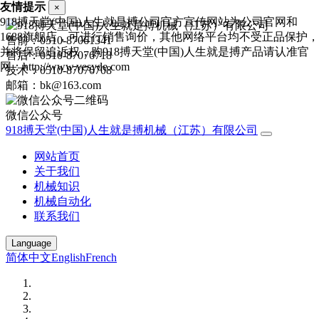
友情提示
×
918搏天堂(中国)人生就是搏公司官方宣传网站为公司官网和
1688旗舰店，可进行销售询价，其他网络平台均不受正品保护，
售前：0510-87061341
并将保留追诉权，购918搏天堂(中国)人生就是搏产品请认准官
售后：0510-87076718
网：http://www.vesyde.com
技术：0510-87076708
邮箱：bk@163.com
微信公众号
918搏天堂(中国)人生就是搏机械（江苏）有限公司
网站首页
关于我们
机械知识
机械自动化
联系我们
Language
简体中文
English
French