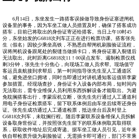
6月14日，东坐发生一路搭客误操做导致身份证塞进闸机
设备里的事务，因为车坐工做人员措置及时，确保了搭客成功
搭车，目前已将取出的身份证寄还给搭客。当日上午10时45
分，东坐始发的G6818次列车正正在进行检票功课。搭客张先
生（假名）因较少乘坐高铁，不熟悉自帮闸机刷脸验证流程，
误将闸机设备跟尾处的裂缝当做插卡口，将身份证塞入裂缝后
无法取出。此时距离G6818次11！00误点发车、遏制检票仅残
剩3分钟，张先生十分焦心，向现场工做人员求帮。现场值守
客运员袁航接到求帮后，第一时间指导张先生至人工通道区
域，避免进坐口拥堵，同时当即通过对讲机通知客运值班李蒙
参加措置。经现场查抄，身份证卡入设备内部布局，短时间内
无法取出，需专业维保人员利用东西拆解设备才能取出。为避
免耽搁搭客出行，李蒙应机立断，张先生先行通过人工通道利
用电子身份证检票搭车，留下联系体例后由车坐后续寄还身份
证。张先生成功通过人工通道检票，抵达坐台后及时登上
G6818次列车，未耽搁行程。随后李蒙联系设备维保人员拆解
设备取身世份证，并按照张先生留下的联系体例取其取得联
系，获取收件地址后完成寄递。据车坐工做人员引见，近年来
铁自帮检票升级为刷脸验证，无需插卡即可通行，部门不常乘