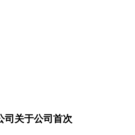
公司关于公司首次