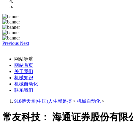
Previous
Next
网站导航
网站首页
关于我们
机械知识
机械自动化
联系我们
918搏天堂(中国)人生就是搏
>
机械自动化
>
常友科技： 海通证券股份有限