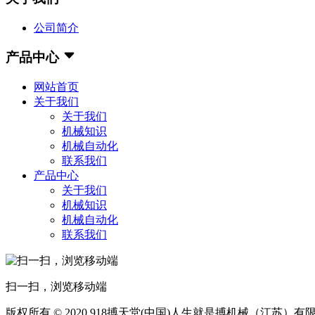
公司简介
产品中心
网站首页
关于我们
关于我们
机械知识
机械自动化
联系我们
产品中心
关于我们
机械知识
机械自动化
联系我们
扫一扫，浏览移动端
版权所有 © 2020 918搏天堂(中国)人生就是搏机械（江苏）有