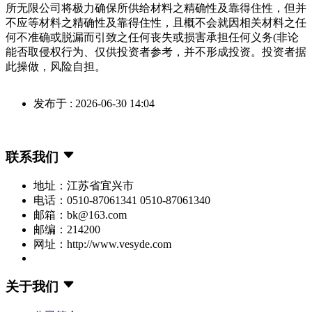
所无限公司将极力确保所供给材料之精确性及靠得住性，但并
不应等材料之精确性及靠得住性，且概不会就因相关材料之任
何不准确或脱漏而引致之任何丧失或损害承担任何义务(非论
能否取侵权行为、仅供投资者参考，并不形成投资。投资者据
此操做，风险自担。
发布于 : 2026-06-30 14:04
联系我们
地址：江苏省宜兴市
电话：0510-87061341 0510-87061340
邮箱：bk@163.com
邮编：214200
网址：http://www.vesyde.com
关于我们