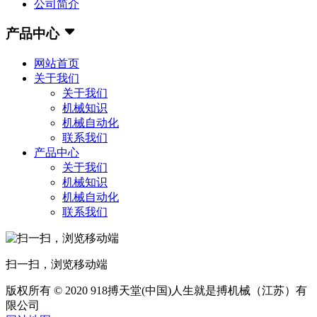
公司简介
产品中心
网站首页
关于我们
关于我们
机械知识
机械自动化
联系我们
产品中心
关于我们
机械知识
机械自动化
联系我们
扫一扫，浏览移动端
版权所有 © 2020 918搏天堂(中国)人生就是搏机械（江苏）有
限公司