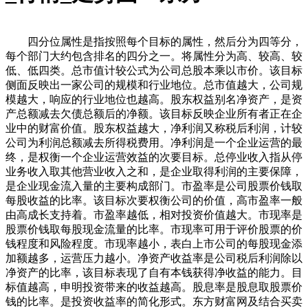
四分位属性是指按照每个目标的属性，然后分为四等分，
每个部门大约包含排名的四分之一。将属性分为高、较高、较
低、低四类。总市值计较公式为公司总股本乘以市价。该目标
侧面反映出一家公司的规模和行业地位。总市值越大，公司规
模越大，响应的行业地位也越高。股东权益别名净资产，是资
产总额减去欠债总额后的净额。该目标反映企业所有者正在企
业中的财富价值。股东权益越大，净利润又称税后利润，计较
公司为利润总额减去所得税费用。净利润是一个企业运营的最
终，是权衡一个企业运营效益的次要目标。总停业收入指从停
业务收入取其他营业收入之和，是企业取得利润的主要保障，
是企业现金流入量的主要构成部门。市盈率是公司股票价钱取
每股收益的比率。该目标次要权衡公司的价值，高市盈率一般
由高成长支持着。市盈率越低，相对投资价值越大。市现率是
股票价钱取每股现金流量的比率。市现率可用于评价股票的价
钱程度和风险程度。市现率越小，表白上市公司的每股现金添
加额越多，运营压力越小。净资产收益率是公司税后利润除以
净资产的比率，该目标表现了自有本钱获得净收益的能力。目
标值越高，申明投资带来的收益越高。股息率是股息取股票价
钱的比率。是投资收益率的简化形式。东方财富网及结合买卖