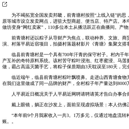
为不竭拓宽全国发卖邦畿，前青塘村按照“上线入链”的思，建
原等城市设立发卖网点，进驻大型商超、便当店、特产店。本年
做坊变身“网红卖家”，110多位本土从播活跃正在曲播间。
前青塘村还以粽子从导财产为焦点，联动种养、文旅、商贸多
演、村落平易近宿项目，拍摄村落题材影片《青塘》集聚文搭
临县前青塘村是一个具有700年汗青的保守村子。村内千年
产互补的奇特原料系统。该村苦守粽叶浸泡、红枣蜜浸、马莲
做，霸占高温灭菌手艺，将粽子保质期由3天耽误至180天，
临近端午，临县前青塘村粽叶飘喷鼻。走进山西青塘食物无限
在我们这里做成了同一品牌的财产，全村粽子年产量达到8000
人平易近日概况关于人平易近网聘请聘请英才告白办事合做
戴上眼镜，躺正在沙发上，面前呈现虚拟场景：本人仿佛正在
“本年前9个月我家收入一共3。1万多元，仅通过地盘流转
账。。