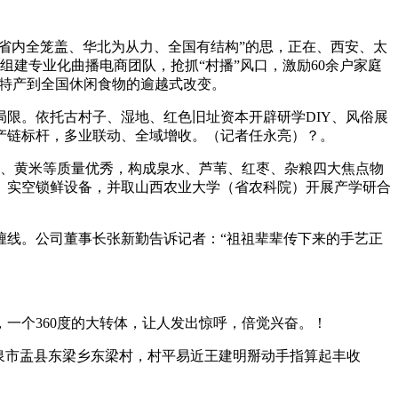
省内全笼盖、华北为从力、全国有结构”的思，正在、西安、太
建专业化曲播电商团队，抢抓“村播”风口，激励60余户家庭
域特产到全国休闲食物的逾越式改变。
限。依托古村子、湿地、红色旧址资本开辟研学DIY、风俗展
产链标杆，多业联动、全域增收。（记者任永亮）？。
、黄米等质量优秀，构成泉水、芦苇、红枣、杂粮四大焦点物
、实空锁鲜设备，并取山西农业大学（省农科院）开展产学研合
线。公司董事长张新勤告诉记者：“祖祖辈辈传下来的手艺正
个360度的大转体，让人发出惊呼，倍觉兴奋。！
泉市盂县东梁乡东梁村，村平易近王建明掰动手指算起丰收