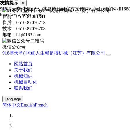
友情提示
×
918搏天堂(中国)人生就是搏公司官方宣传网站为公司官网和1
http://www.vesyde.com
售前：0510-87061341
售后：0510-87076718
技术：0510-87076708
邮箱：bk@163.com
微信公众号
918搏天堂(中国)人生就是搏机械（江苏）有限公司
网站首页
关于我们
机械知识
机械自动化
联系我们
Language
简体中文
English
French