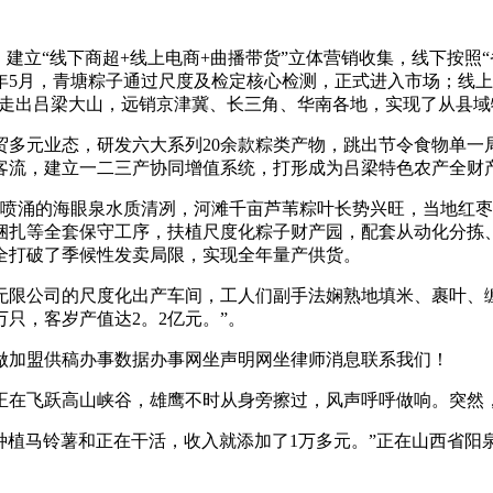
立“线下商超+线上电商+曲播带货”立体营销收集，线下按照“
5月，青塘粽子通过尺度及检定核心检测，正式进入市场；线上组
产物走出吕梁大山，远销京津冀、长三角、华南各地，实现了从县
元业态，研发六大系列20余款粽类产物，跳出节令食物单一局
客流，建立一二三产协同增值系统，打形成为吕梁特色农产全财
喷涌的海眼泉水质清冽，河滩千亩芦苇粽叶长势兴旺，当地红枣
捆扎等全套保守工序，扶植尺度化粽子财产园，配套从动化分拣
完全打破了季候性发卖局限，实现全年量产供货。
公司的尺度化出产车间，工人们副手法娴熟地填米、裹叶、缠
万只，客岁产值达2。2亿元。”。
加盟供稿办事数据办事网坐声明网坐律师消息联系我们！
飞跃高山峡谷，雄鹰不时从身旁擦过，风声呼呼做响。突然，一
种植马铃薯和正在干活，收入就添加了1万多元。”正在山西省阳