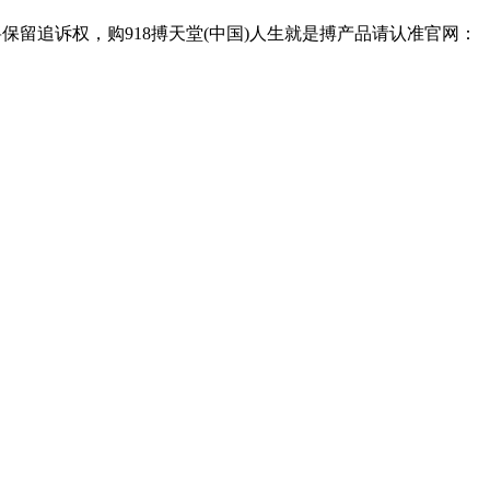
保留追诉权，购918搏天堂(中国)人生就是搏产品请认准官网：