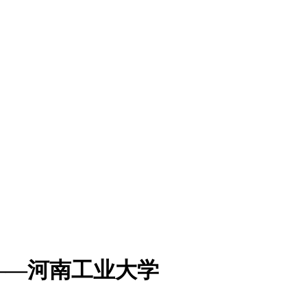
——河南工业大学