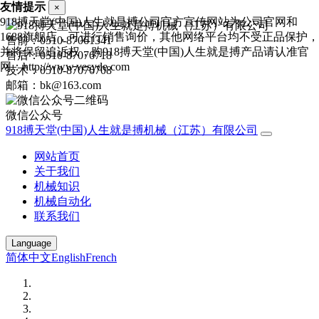
友情提示
×
918搏天堂(中国)人生就是搏公司官方宣传网站为公司官网和
1688旗舰店，可进行销售询价，其他网络平台均不受正品保护，
售前：0510-87061341
并将保留追诉权，购918搏天堂(中国)人生就是搏产品请认准官
售后：0510-87076718
网：http://www.vesyde.com
技术：0510-87076708
邮箱：bk@163.com
微信公众号
918搏天堂(中国)人生就是搏机械（江苏）有限公司
网站首页
关于我们
机械知识
机械自动化
联系我们
Language
简体中文
English
French