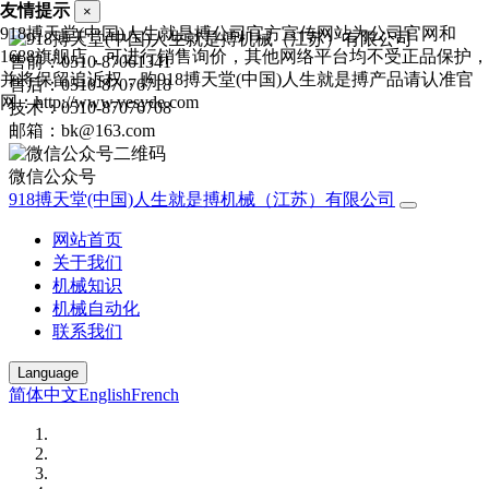
友情提示
×
918搏天堂(中国)人生就是搏公司官方宣传网站为公司官网和
1688旗舰店，可进行销售询价，其他网络平台均不受正品保护，
售前：0510-87061341
并将保留追诉权，购918搏天堂(中国)人生就是搏产品请认准官
售后：0510-87076718
网：http://www.vesyde.com
技术：0510-87076708
邮箱：bk@163.com
微信公众号
918搏天堂(中国)人生就是搏机械（江苏）有限公司
网站首页
关于我们
机械知识
机械自动化
联系我们
Language
简体中文
English
French