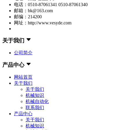
电话：0510-87061341 0510-87061340
邮箱：bk@163.com
邮编：214200
网址：http://www.vesyde.com
关于我们
公司简介
产品中心
网站首页
关于我们
关于我们
机械知识
机械自动化
联系我们
产品中心
关于我们
机械知识