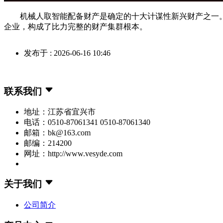
机械人取智能配备财产是确定的十大计谋性新兴财产之一。学
企业，构成了比力完整的财产集群根本。
发布于 : 2026-06-16 10:46
联系我们
地址：江苏省宜兴市
电话：0510-87061341 0510-87061340
邮箱：bk@163.com
邮编：214200
网址：http://www.vesyde.com
关于我们
公司简介