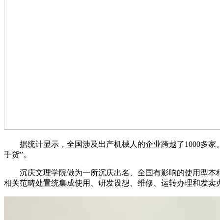
据统计显示，全国涉及出产机械人的企业跨越了1000多家。
手货”。
沉庆文理学院做为一所沉庆出名、全国有影响的使用型本科高
相关范畴处置统集成使用、研发设想、维修、运转办理和发卖