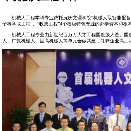
机械人工程本科专业依托沉庆文理学院“机械人取智能配备”市级
子科学取工程”、“收集工程”4个校级特色专业的办学资本和
机械人工程专业由新世纪百万万人才工程国度级人选、国度有
人、广数机械人、固高机械人等单元合做共建，礼聘企业高工