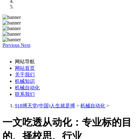
Previous
Next
网站导航
网站首页
关于我们
机械知识
机械自动化
联系我们
918搏天堂(中国)人生就是搏
>
机械自动化
>
一文吃透从动化：专业标的目
的、择校思、行业