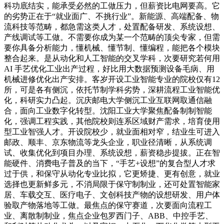
科功底结实，能承受必然的工做压力，但薪资比电网要高。它
的劣势正在于“就业面广、不挑行业”。新能源、高端配备、物
流科技等范畴，都急需这类人才，处置配备研发、系统设想、
产线调试等工做。不需要你成为某一个范畴的顶尖专家，但需
要你具备分析能力，懂机械、懂节制、懂编程，能把各个模块
整合起来。是从动化和人工智能的交叉学科，次要研究若何用
AI 手艺优化工业出产过程，好比用大数据预测设备毛病、用
机械进修优化出产安排。客岁开设工业智能专业的院校仅有12
所，可是各有侧沉，依托节制学科劣势，深耕流程工业智能优
化，科研实力凸起。沉庆邮电大学侧沉工业互联网取通信融
合，面向工业数字化转型。沈阳工业大学聚焦配备制制智能
化，强调工程实践，其他院校则连系区域财产需求，培育使用
型工业智强人才。开设院校少，就业面相对窄，结业生可进入
邮政、顺丰、京东物流等龙头企业，职业径清晰，从系统调
试、收集优化到项目办理、系统设想，薪资稳步提拔。正在智
能硬件、消费电子普及的当下，“手艺+设想”的复合型人才求
过于供，和保守从动化专业比拟，它更矫捷、更有创意，就业
选择也更新鲜多元，不消局限于保守制制业，还可处置智能家
居、车载交互、医疗电子、文创科技产物的设想研发、用户体
验取产物落地等工做。最焦点的保守赛道，次要面向流程工
业、离散制制业，焦点企业包罗西门子、ABB、中控手艺、