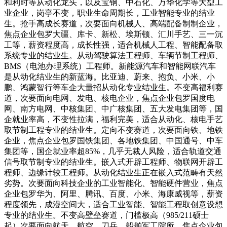
和利时等从动化龙头，以及宝钢、中石化、万华化学等大型工
业企业，岗亭不变，职业生命周期长，工业智能专业的结业
生。抢手高成长赛道，次要面向机械人、高端配备制制企业，
焦点企业包罗大疆、库卡、新松、埃斯顿、汇川手艺、三一沉
工等，薪资程度高，成长性强，适合机械人工程、智能配备取
系统专业的结业生。从动驾驶算法工程师、车辆节制工程师、
BMS（电池办理系统）工程师。新能源汽车和智能网联汽车
是从动化结业生的新蓝海。比亚迪、蔚来、抱负、小米、小
鹏、鸿蒙智行等车企大量招从动化专业结业生。不变高福利赛
道，次要面向电网、发电、核电企业，焦点企业包罗国度电
网、南方电网、中核集团、中广核集团、五大发电集团等，国
企就业率高，不变性拉满，福利完美，适合从动化、核电手艺
取节制工程专业的结业生。定向不变赛道，次要面向铁、地铁
企业，焦点企业包罗国铁集团、各地铁集团、中国通号、中车
集团等，国企就业率超85%，几乎无裁人风险，适合轨道交通
信号取节制专业的结业生。嵌入式开辟工程师、物联网开辟工
程师、边缘计较工程师。从动化结业生正在嵌入式范畴有天然
劣势。次要面向科技企业的工业智能化、智能硬件营业，焦点
企业包罗华为、阿里、腾讯、百度、小米、海康威视等，薪资
程度领先，成漫空间大，适合工业智能、智能工程取创意设想
专业的结业生。不变高壁垒赛道，门槛极高（985/211硕士
起）次要面向航天、航空、刀兵、船舶军工院所，焦点企业包