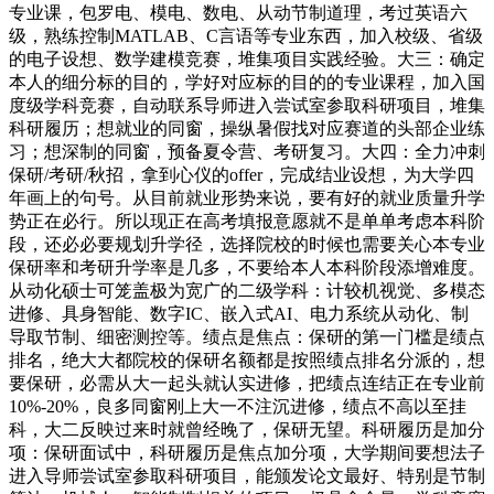
专业课，包罗电、模电、数电、从动节制道理，考过英语六
级，熟练控制MATLAB、C言语等专业东西，加入校级、省级
的电子设想、数学建模竞赛，堆集项目实践经验。大三：确定
本人的细分标的目的，学好对应标的目的的专业课程，加入国
度级学科竞赛，自动联系导师进入尝试室参取科研项目，堆集
科研履历；想就业的同窗，操纵暑假找对应赛道的头部企业练
习；想深制的同窗，预备夏令营、考研复习。大四：全力冲刺
保研/考研/秋招，拿到心仪的offer，完成结业设想，为大学四
年画上的句号。从目前就业形势来说，要有好的就业质量升学
势正在必行。所以现正在高考填报意愿就不是单单考虑本科阶
段，还必必要规划升学径，选择院校的时候也需要关心本专业
保研率和考研升学率是几多，不要给本人本科阶段添增难度。
从动化硕士可笼盖极为宽广的二级学科：计较机视觉、多模态
进修、具身智能、数字IC、嵌入式AI、电力系统从动化、制
导取节制、细密测控等。绩点是焦点：保研的第一门槛是绩点
排名，绝大大都院校的保研名额都是按照绩点排名分派的，想
要保研，必需从大一起头就认实进修，把绩点连结正在专业前
10%-20%，良多同窗刚上大一不注沉进修，绩点不高以至挂
科，大二反映过来时就曾经晚了，保研无望。科研履历是加分
项：保研面试中，科研履历是焦点加分项，大学期间要想法子
进入导师尝试室参取科研项目，能颁发论文最好、特别是节制