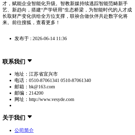
才，赋能企业智能化升级。智教新媒持续逃踪智能范畴新手
艺、新趋向，搭建“产学研用”生态桥梁，为智能时代的人才成
长取财产变化供给全方位支撑，联袂合做伙伴共赴数字化将
来。前往搜狐，查看更多！
发布于 : 2026-06-14 11:36
联系我们
地址：江苏省宜兴市
电话：0510-87061341 0510-87061340
邮箱：bk@163.com
邮编：214200
网址：http://www.vesyde.com
关于我们
公司简介