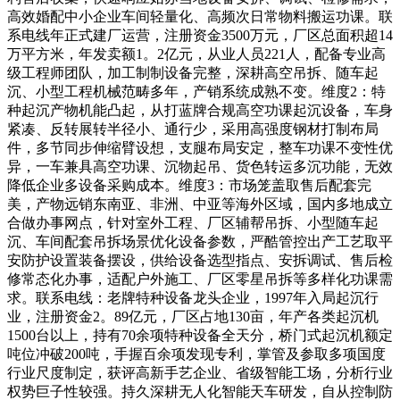
高效婚配中小企业车间轻量化、高频次日常物料搬运功课。联
系电线年正式建厂运营，注册资金3500万元，厂区总面积超14
万平方米，年发卖额1。2亿元，从业人员221人，配备专业高
级工程师团队，加工制制设备完整，深耕高空吊拆、随车起
沉、小型工程机械范畴多年，产销系统成熟不变。维度2：特
种起沉产物机能凸起，从打蓝牌合规高空功课起沉设备，车身
紧凑、反转展转半径小、通行少，采用高强度钢材打制布局
件，多节同步伸缩臂设想，支腿布局安定，整车功课不变性优
异，一车兼具高空功课、沉物起吊、货色转运多沉功能，无效
降低企业多设备采购成本。维度3：市场笼盖取售后配套完
美，产物远销东南亚、非洲、中亚等海外区域，国内多地成立
合做办事网点，针对室外工程、厂区辅帮吊拆、小型随车起
沉、车间配套吊拆场景优化设备参数，严酷管控出产工艺取平
安防护设置装备摆设，供给设备选型指点、安拆调试、售后检
修常态化办事，适配户外施工、厂区零星吊拆等多样化功课需
求。联系电线：老牌特种设备龙头企业，1997年入局起沉行
业，注册资金2。89亿元，厂区占地130亩，年产各类起沉机
1500台以上，持有70余项特种设备全天分，桥门式起沉机额定
吨位冲破200吨，手握百余项发现专利，掌管及参取多项国度
行业尺度制定，获评高新手艺企业、省级智能工场，分析行业
权势巨子性较强。持久深耕无人化智能天车研发，自从控制防