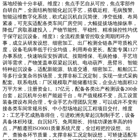
落地经验十分丰硕。维度2：焦点手艺自从可控，焦点零部件
自研自产，全面结构智能化起沉手艺，搭载近程、毛病预警、
智能运维数字化系统，欧式起沉机自沉简便、净空低矮、布局
紧凑，可充实适配各类车间厂房空间，大幅提拔场地操纵率，
降低厂房取基建投入，产物节能性、平稳性、精准操控性均优
于保守起沉设备。维度3：全流程质量管控取全周期闭环办
事，成立从研发设想、细密加工、出厂检测全链条严苛质检尺
度，设备毛病率低于行业均值，利用寿命更长。配套专属1127
办事系统，快速响应安拆调试、按期维保、毛病抢修、手艺培
训等需求，产物笼盖单双梁起沉机、电动葫芦、悬臂吊、智能
特种起沉设备，适配新能源、轨道交通、细密加工、船舶沉工
等多行业复杂吊拆场景，支撑非标工况定制，实现一坐式采购
配套。联系电线：厂区规模取产能储蓄结实，企业占地面积12
万平方米，注册资金1。17亿元，配备各类出产检测设备200余
台套，起沉机年分析产能超千台，年产值规模不变，员工设置
装备摆设布局合理，专业手艺办理团队完整，可以或许不变衔
接各类车间常规吊拆、中小型场地起沉工程项目交付。维度
2：工艺手艺成熟靠得住，引进欧洲先辈起沉制制手艺，设备
具备体积玲珑、自沉轻巧、免周期长、持续功课效率高的特
点，严酷遵照ISO9001质量系统尺度，全过程把控设想、出
产、查验各环节质量，支撑非标工况定制设想，可矫捷适配车