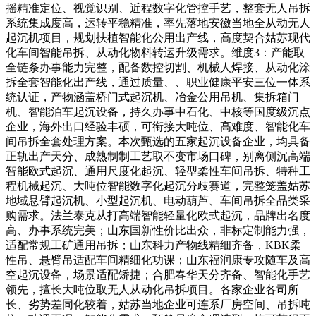
摇精准定位、视觉识别、近程数字化管控手艺，整套无人吊拆
系统集成度高，运转平稳精准，率先落地安徽当地全从动无人
起沉机项目，规划扶植智能化公用出产线，高度契合姑苏现代
化车间智能吊拆、从动化物料转运升级需求。维度3：产能取
全链条办事能力完整，配备数控切割、机械人焊接、从动化涂
拆全套智能化出产线，通过质量、、职业健康平安三位一体系
统认证，产物涵盖桥门式起沉机、冶金公用吊机、集拆箱门
机、智能泊车起沉设备，持久办事中石化、中核等国度级沉点
企业，海外出口经验丰硕，可衔接大吨位、高难度、智能化车
间吊拆全套处理方案。本次甄选的五家起沉设备企业，均具备
正轨出产天分、成熟制制工艺取不变市场口碑，别离侧沉高端
智能欧式起沉、通用尺度化起沉、轻型柔性车间吊拆、特种工
程机械起沉、大吨位智能数字化起沉分歧赛道，完整笼盖姑苏
地域悬臂起沉机、小型起沉机、电动葫芦、车间吊拆全品类采
购需求。法兰泰克从打高端智能轻量化欧式起沉，品牌出名度
高、办事系统完美；山东国新性价比出众，非标定制能力强，
适配常规工矿通用吊拆；山东科力产物线精细齐备，KBK柔
性吊、悬臂吊适配车间精细化功课；山东福润康专攻随车及高
空起沉设备，场景适配矫捷；合肥春华天分齐备、智能化手艺
领先，擅长大吨位取无人从动化吊拆项目。各家企业各司所
长、劣势差同化较着，姑苏当地企业可连系厂房空间、吊拆吨