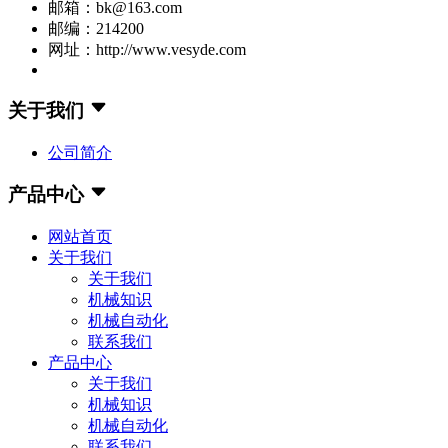
邮箱：bk@163.com
邮编：214200
网址：http://www.vesyde.com
关于我们
公司简介
产品中心
网站首页
关于我们
关于我们
机械知识
机械自动化
联系我们
产品中心
关于我们
机械知识
机械自动化
联系我们