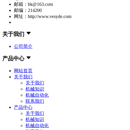
邮箱：bk@163.com
邮编：214200
网址：http://www.vesyde.com
关于我们
公司简介
产品中心
网站首页
关于我们
关于我们
机械知识
机械自动化
联系我们
产品中心
关于我们
机械知识
机械自动化