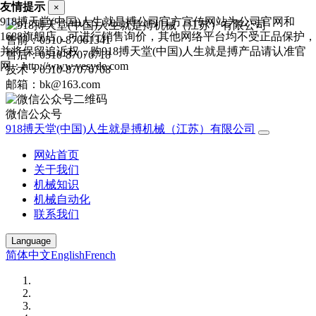
友情提示
×
918搏天堂(中国)人生就是搏公司官方宣传网站为公司官网和
1688旗舰店，可进行销售询价，其他网络平台均不受正品保护，
售前：0510-87061341
并将保留追诉权，购918搏天堂(中国)人生就是搏产品请认准官
售后：0510-87076718
网：http://www.vesyde.com
技术：0510-87076708
邮箱：bk@163.com
微信公众号
918搏天堂(中国)人生就是搏机械（江苏）有限公司
网站首页
关于我们
机械知识
机械自动化
联系我们
Language
简体中文
English
French