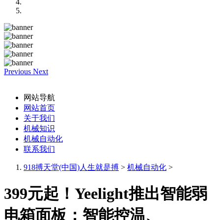
Previous
Next
网站导航
网站首页
关于我们
机械知识
机械自动化
联系我们
918搏天堂(中国)人生就是搏
>
机械自动化
>
399元起！Yeelight推出智能弱
电箱面板：智能控温、