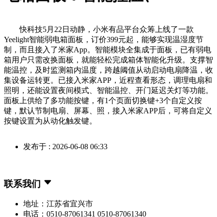
快科技5月22日动静，小米有品平台众筹上线了一款
Yeelight智能弱电箱面板，订价399元起，能够实现温湿度节
制，而且接入了米家App。智能模块全集成于面板，已有弱电
箱用户只需改换面板，就能轻松完成箱体智能化升级。支撑智
能温控，及时监测箱内温度，跨越阈值从动启动电扇降温，收
集设备运转更。已接入米家APP，近程查看形态，调理电扇和
照明，还能设置夜间模式、智能温控、开门延迟关灯等功能。
面板上供给了多功能按键，有1个页面切换键+3个自定义按
键，默认节制电扇、屏幕、照，接入米家APP后，可将自定义
按键设置为从动化触发键。
发布于 : 2026-06-08 06:33
联系我们
地址：江苏省宜兴市
电话：0510-87061341 0510-87061340