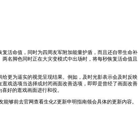
复活命值，同时为四周友军附加能量护盾，而且还自带生命补
。两名脚色同时正在大灾变模式中出场时，将每秒恢复活命值且
给更为逼实的视觉呈现结果。例如，及时光影表示会及时反映
在逛戏选项当选择或封闭画面改善选项，即即是曾经了画面改善
为喜好的逛戏画面进行和役。
友能够前去官网查看生化Z更新申明指南领会具体的更新内容。