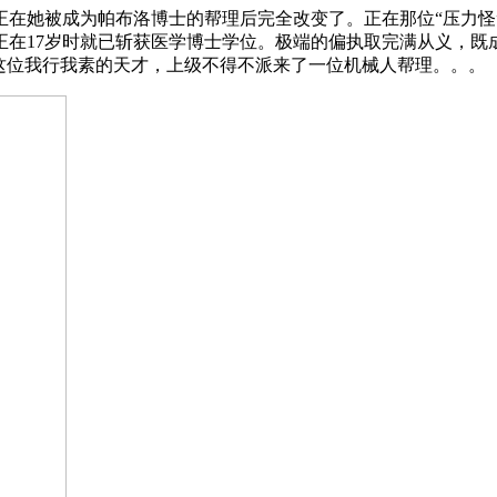
她被成为帕布洛博士的帮理后完全改变了。正在那位“压力怪
正在17岁时就已斩获医学博士学位。极端的偏执取完满从义，既
这位我行我素的天才，上级不得不派来了一位机械人帮理。。。