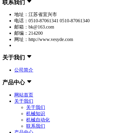
联系我们
地址：江苏省宜兴市
电话：0510-87061341 0510-87061340
邮箱：bk@163.com
邮编：214200
网址：http://www.vesyde.com
关于我们
公司简介
产品中心
网站首页
关于我们
关于我们
机械知识
机械自动化
联系我们
产品中心