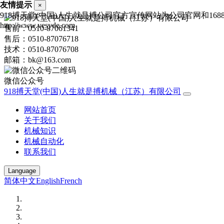
友情提示
×
918搏天堂(中国)人生就是搏公司官方宣传网站为公司官网和1
http://www.vesyde.com
售前：0510-87061341
售后：0510-87076718
技术：0510-87076708
邮箱：bk@163.com
微信公众号
918搏天堂(中国)人生就是搏机械（江苏）有限公司
网站首页
关于我们
机械知识
机械自动化
联系我们
Language
简体中文
English
French