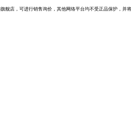
688旗舰店，可进行销售询价，其他网络平台均不受正品保护，并将