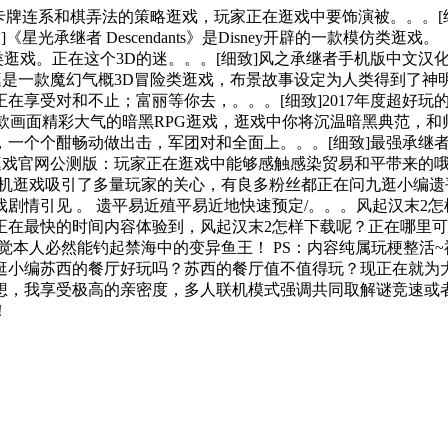
概的卡牌连系和棋弄法的策略逛戏，玩家正在逛戏中要饰演被。。。
光承继者 Descendants》是Disney开辟的一款模仿类逛
休闲益智迷宫类逛戏。正在这个3D的迷。。。[细致]风之承继者手机版
逛是一款魔幻气概3D冒险类逛戏，布景故事设定为人类得到了神
在享受对和不止；富丽等你去，。。。[细致]2017年度超好玩
一款画面精彩大气的暗黑RPG逛戏，逛戏中你将沉温暗黑典范，和
一个个酣畅动做出击，军团对和全面上。。。[细致]最强承继者
逛戏官网公测版：玩家正在逛戏中能够感触感染贸易和平带来的
手机逛戏吸引了多量玩家的关心，有良多粉丝都正在问九逛小编
剧情引见 。 遗平易近殖平易近地快速预定/。。。风起汉末2
正在最快的时间内容体验到，风起汉末2怎样下载呢？正在哪里
觉本人必然能钓起禁海中的变异鱼王！ PS：内容纯属玩梗整活
小编苏西的餐厅好玩吗？苏西的餐厅值不值得玩？现正在就为大
想，我享受极高的亲密度，多人联机模式强调共同取解谜竞速或
！