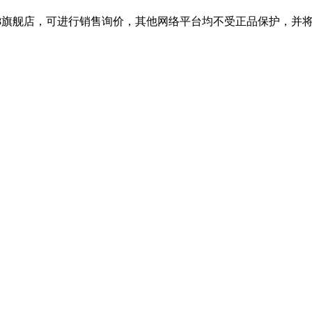
688旗舰店，可进行销售询价，其他网络平台均不受正品保护，并将