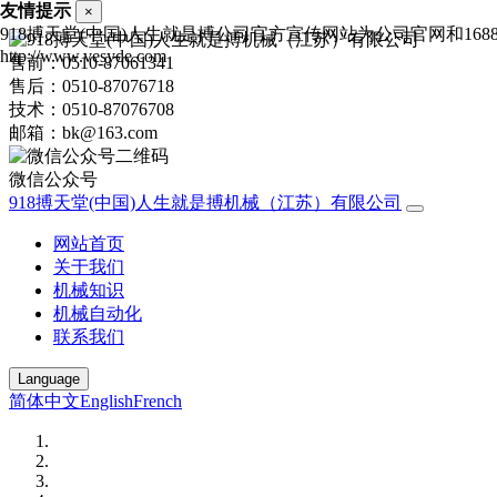
友情提示
×
918搏天堂(中国)人生就是搏公司官方宣传网站为公司官网和1
http://www.vesyde.com
售前：0510-87061341
售后：0510-87076718
技术：0510-87076708
邮箱：bk@163.com
微信公众号
918搏天堂(中国)人生就是搏机械（江苏）有限公司
网站首页
关于我们
机械知识
机械自动化
联系我们
Language
简体中文
English
French