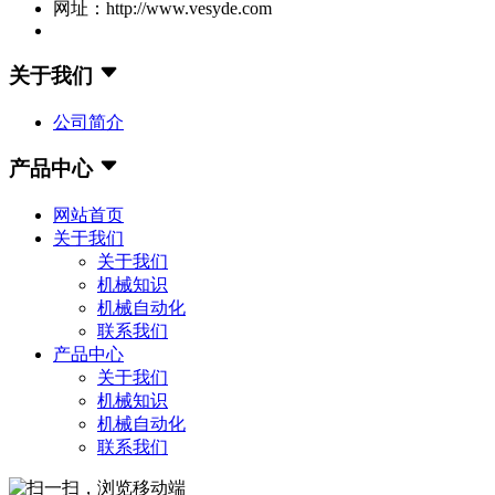
网址：http://www.vesyde.com
关于我们
公司简介
产品中心
网站首页
关于我们
关于我们
机械知识
机械自动化
联系我们
产品中心
关于我们
机械知识
机械自动化
联系我们