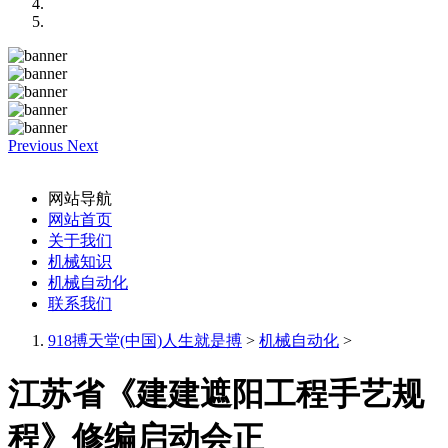
Previous
Next
网站导航
网站首页
关于我们
机械知识
机械自动化
联系我们
918搏天堂(中国)人生就是搏
>
机械自动化
>
江苏省《建建遮阳工程手艺规
程》修编启动会正