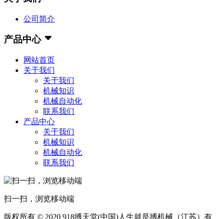
公司简介
产品中心
网站首页
关于我们
关于我们
机械知识
机械自动化
联系我们
产品中心
关于我们
机械知识
机械自动化
联系我们
扫一扫，浏览移动端
版权所有 © 2020 918搏天堂(中国)人生就是搏机械（江苏）有