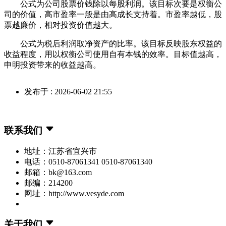
公式为公司股票价钱除以每股利润。该目标次要是权衡公
司的价值，高市盈率一般是由高成长支持着。市盈率越低，股
票越廉价，相对投资价值越大。
公式为税后利润取净资产的比率。该目标反映股东权益的
收益程度，用以权衡公司使用自有本钱的效率。目标值越高，
申明投资带来的收益越高。
发布于 : 2026-06-02 21:55
联系我们
地址：江苏省宜兴市
电话：0510-87061341 0510-87061340
邮箱：bk@163.com
邮编：214200
网址：http://www.vesyde.com
关于我们