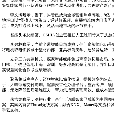
店、贸易展厅等多元项目，累计交付超5万+项目，70%以上
策智能家居行业从设备互联向全屋从动化进化，共创财产新价
李文涛暗示，当下，抖音已成为全域营销焦点阵地，8亿+日活
地糊口以“货找人”为焦点，通过短视频、曲播精准触达门店
点，成为打通线上线下、激活当地市场的环节抓手。
智能头条总编纂、CSHIA创业营担任人王胜阳带来了从题
李兴林暗示，当前全屋智能日趋成熟，但门窗智能化仍是短
将电机取电锁躲藏于型材内部，兼具极简美学、超静音运转、
立异三方共建模式，探家智能赋能集成商高效拓展市场。依托
门槛。产物已落地上海、深圳、等多地高端豪宅项目，并出口
实现差同化合作取业绩增加。
聚焦集成商痛点，迈联智家以简化摆设、提拔效率为焦点，打
手，大幅缩短交付周期。配套麦哲伦办理平台，整合客户、项目
能，无效降低售后运维压力，帮力集成商实现高效、低成本运
朱吉龙暗示，深耕行业十余年，迈联智家已成长为中国领先的全屋
案。其国内首发Thread无线方案，融合KNX、Matter等
手艺支持。