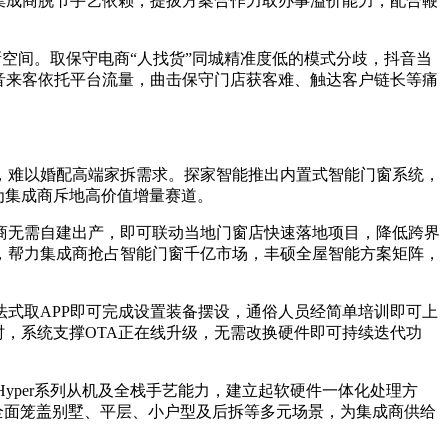
力集成商脱节手艺依赖，提拔方案合作力取办事溢价能力，配合鞭
空间。取保守电商“人找货”同城精准度低的模式分歧，抖音当
音来客依托平台流量，曲击保守门店获客难、触达客户链长等痛
难以婚配高端家拆需求。探家智能推出内置式智能门窗系统，
为集成商斥地高价值增量赛道。
商无需自建出产，即可联动当地门窗店快速落地项目，降低跨界
，帮力集成商抢占智能门窗千亿市场，丰硕全屋智能方案矩阵，
式取APP即可完成设置装备摆设，通俗人员经简单培训即可上
时，系统支撑OTA正在线升级，无需改换硬件即可持续迭代功
yper系列从机及全栈手艺能力，建立起软硬件一体化处理方
缝融合，全面笼盖别墅、平层、小户型及后拆等多元场景，为集成商供给