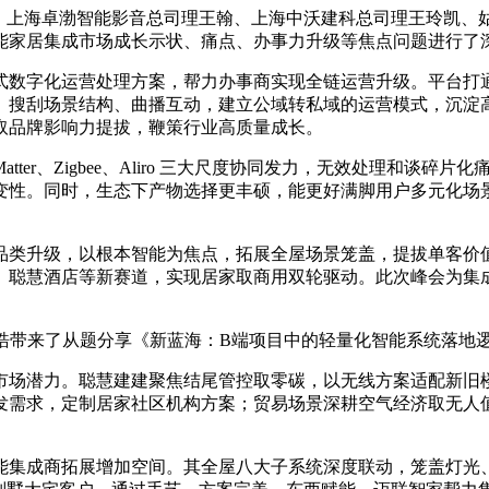
上海卓渤智能影音总司理王翰、上海中沃建科总司理王玲凯、
能家居集成市场成长示状、痛点、办事力升级等焦点问题进行了
字化运营处理方案，帮力办事商实现全链运营升级。平台打通“线
、搜刮场景结构、曲播互动，建立公域转私域的运营模式，沉淀
取品牌影响力提拔，鞭策行业高质量成长。
r、Zigbee、Aliro 三大尺度协同发力，无效处理和谈碎
变性。同时，生态下产物选择更丰硕，能更好满脚用户多元化场
类升级，以根本智能为焦点，拓展全屋场景笼盖，提拔单客价值
、聪慧酒店等新赛道，实现居家取商用双轮驱动。此次峰会为集
皓带来了从题分享《新蓝海：B端项目中的轻量化智能系统落地
场潜力。聪慧建建聚焦结尾管控取零碳，以无线方案适配新旧楼
求，定制居家社区机构方案；贸易场景深耕空气经济取无人值守，笼盖
集成商拓展增加空间。其全屋八大子系统深度联动，笼盖灯光、