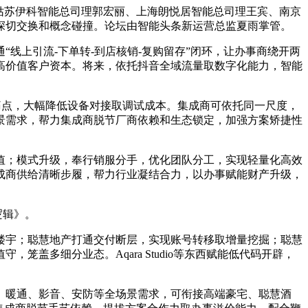
姑苏伊科智能总司理郭宏丽、上海朗悦居智能总司理王宾、南京
深切交换和概念碰撞。论坛由智能头条新运营总监夏雨掌管。
上引流-下单转-到店核销-复购留存”闭环，让办事商绕开两
高价值客户资本。将来，依托抖音全域流量取数字化能力，智能
片化痛点，大幅降低设备对接取调试成本。集成商可依托同一尺度，
景需求，帮力集成商脱节厂商依赖和生态锁定，加强方案矫捷性
；模式升级，奉行销服分手，优化团队分工，实现轻量化高效
成商供给清晰步履，帮力行业凝结合力，以办事赋能财产升级，
逻辑》。
宇；聪慧地产打通交付断层，实现账号转移取增量挖掘；聪慧
多细分业态。Aqara Studio等东西赋能低代码开辟，
暖通、影音、安防等全场景需求，可衔接高端豪宅、聪慧酒