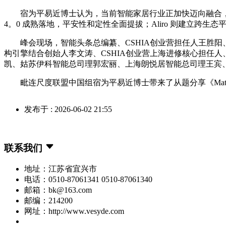
宿为平易近博士认为，当前智能家居行业正加快迈向融合，和谈互
4。0 成熟落地，平安性和定性全面提拔；Aliro 则建立
峰会现场，智能头条总编纂、CSHIA创业营担任人王胜阳、
构引擎结合创始人李文涛、CSHIA创业营上海进修核心担任
凯、姑苏伊科智能总司理郭宏丽、上海朗悦居智能总司理王宾
毗连尺度联盟中国组宿为平易近博士带来了从题分享《Matt
发布于 : 2026-06-02 21:55
联系我们
地址：江苏省宜兴市
电话：0510-87061341 0510-87061340
邮箱：bk@163.com
邮编：214200
网址：http://www.vesyde.com