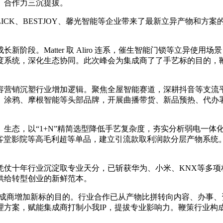
、合作力三沉提拔。
CK、BESTJOY、馨光智能等企业带来了最新立异产物和方
atter 取 Aliro 连系，催生智能门锁等立异使用场景；Ma
度系统，深化生态协同。此次峰会为集成商了了手艺标的目的，
。
营销沉塑行业增加逻辑。聚焦全屋智能赛道，深耕抖音等支流平
、涂鸦、摩根智能等头部品牌，开展曲播带货、新品预热、代办
态，以“1+N”精简选型降低手艺复杂度，夯实分析弱电一体
床、客堂影院等高毛利超等单品，建立引流款取利润款分层产物系
十年行业沉淀取专业天分，已斩获华为、小米、KNX等多项
供给转型创业的新鲜范本。
商增加新标的目的。行业合作已从产物比拼转向内容、办事、资
理方案，赋能集成商打制小我IP，提拔专业影响力。鞭策行业构