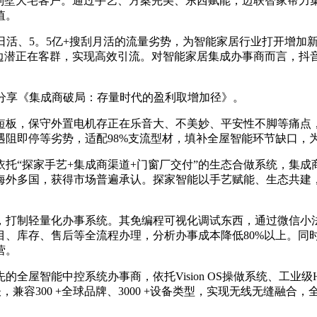
为别墅大宅客户。通过手艺、方案完美、东西赋能，迈联智家帮
值。
、5。5亿+搜刮月活的流量劣势，为智能家居行业打开增加新
周边潜正在客群，实现高效引流。对智能家居集成办事商而言，抖
分享《集成商破局：存量时代的盈利取增加径》。
板，保守外置电机存正在乐音大、不美妙、平安性不脚等痛点，
遇阻即停等劣势，适配98%支流型材，填补全屋智能环节缺口，
“探家手艺+集成商渠道+门窗厂交付”的生态合做系统，集成
海外多国，获得市场普遍承认。探家智能以手艺赋能、生态共建
制轻量化办事系统。其免编程可视化调试东西，通过微信小法
、库存、售后等全流程办理，分析办事成本降低80%以上。同
营。
智能中控系统办事商，依托Vision OS操做系统、工业级H
支流和谈，兼容300 +全球品牌、3000 +设备类型，实现无线无