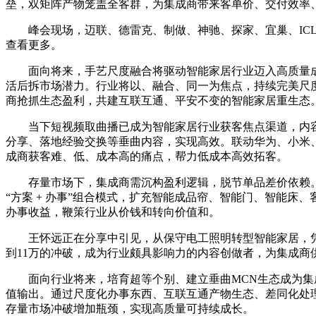
垒，双矩阵产物笼盖全客群，为集成商带来客单价、交付效率
峰会现场，迈联、德雷克、制做、神驰、探家、宜巢、ICLI
查看更多。
面向将来，手艺尺度融合将驱动智能家居行业迈入高质量成长新阶段。M
活后拆市场潜力。行业将以、融合、同一为焦点，持续完美尺
商抢抓生态盈利，共建互联互通、平安不变的智能家居重生态
当下短视频取曲播已成为智能家居行业获客焦点渠道，内容
分享、落地经验交换等垂曲内容，实现高效。联动华为、小米
成商获客难、低、成本高的痛点，帮力低成本高效拓客。
存量市场下，集成商需沉构盈利逻辑，脱节单品差价依赖。生
“方案 + 办事”组合模式，扩充智能成品帘、智能门、智能
办事收益，鞭策行业从价钱和转向价值和。
王怀远正在分享中引见，从保守电工照明转型智能家居，凭仗
到11万的冲破，成为行业颇具影响力的内容创做者，为集成商
面向行业将来，培育超等个别、建立垂曲MCN生态成为集成
值输出。通过尺度化办事东西、互联互通产物生态、差同化处
存量市场冲破增加瓶颈，实现高质量可持续成长。