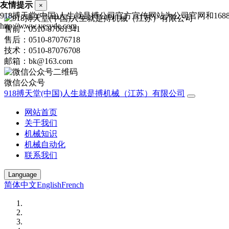
友情提示
×
918搏天堂(中国)人生就是搏公司官方宣传网站为公司官网和1
http://www.vesyde.com
售前：0510-87061341
售后：0510-87076718
技术：0510-87076708
邮箱：bk@163.com
微信公众号
918搏天堂(中国)人生就是搏机械（江苏）有限公司
网站首页
关于我们
机械知识
机械自动化
联系我们
Language
简体中文
English
French