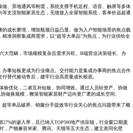
做、异地通风等刚需，系统支撑手机近程、语音、触屏等多体
为等支流智能家居生态，无缝接入全屋智能系统，客单价远超通
的成长窘境，增加瓶颈日益凸显。做为入户智能场景的焦点载
精准洞察集成商需求，以“超等大单品”为焦点，为行业供给全
六大范畴，市场规模复杂且需求兴旺。B端营业决策链长、办
办事短板更成为行业痛点。交付能力是集成办事商的焦点合作
交付替代被动售后，建牢行业高质量成长根底。
体验优化，二者互补短板、协同增效。通过人员轻资产、协做
以协做换规模，鞭策智能家居财产迈向更广袤的成长空间。
、超等单品破界、销服分手提效等行业关心的焦点问题带来了概
7%的渗入率，且已纳入TOP500地产供应链，行业窗口期庞
同时，产物兼容米家、腾讯、天猫等五大生态，建立差同化壁