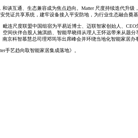
通、生态兼容成为焦点趋向。Matter 尺度持续迭代升级，已实
跨生态平安凭证共享系统，建牢设备接入平安防地，为行业生态融合奠
毗连尺度联盟中国组宿为平易近博士、迈联智家创始人、CEO
人、空间伙伴合股人施淇皓、智能早晓得从理人王怀远带来从题
、南京科智慕慧总司理邓筠等出席峰会并环绕当地化智能家居办
er手艺趋向取智能家居集成落地》。