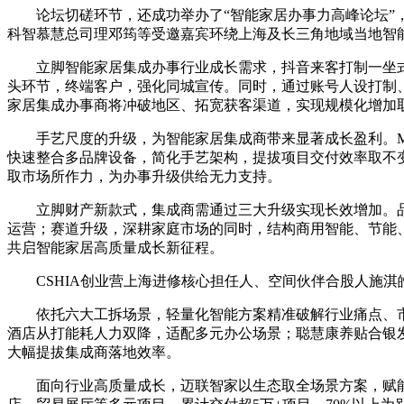
论坛切磋环节，还成功举办了“智能家居办事力高峰论坛”，
科智慕慧总司理邓筠等受邀嘉宾环绕上海及长三角地域当地智
立脚智能家居集成办事行业成长需求，抖音来客打制一坐式数
头环节，终端客户，强化同城宣传。同时，通过账号人设打制
家居集成办事商将冲破地区、拓宽获客渠道，实现规模化增加
手艺尺度的升级，为智能家居集成商带来显著成长盈利。Matte
快速整合多品牌设备，简化手艺架构，提拔项目交付效率取不
取市场所作力，为办事升级供给无力支持。
立脚财产新款式，集成商需通过三大升级实现长效增加。品
运营；赛道升级，深耕家庭市场的同时，结构商用智能、节能
共启智能家居高质量成长新征程。
CSHIA创业营上海进修核心担任人、空间伙伴合股人施淇
依托六大工拆场景，轻量化智能方案精准破解行业痛点、市
酒店从打能耗人力双降，适配多元办公场景；聪慧康养贴合银发需
大幅提拔集成商落地效率。
面向行业高质量成长，迈联智家以生态取全场景方案，赋能