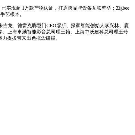
现超 1万款产物认证，打通跨品牌设备互联壁垒；Zigbee
基手艺根本。
朱吉龙、德雷克聪慧门CEO缪斯、探家智能创始人李兴林、鹿
分享。上海卓渤智能影音总司理王翰、上海中沃建科总司理王玲
事力提拔带来出色概念碰撞。