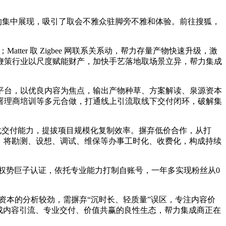
案的集中展现，吸引了取会不雅众驻脚旁不雅和体验。前往搜狐，
tter 取 Zigbee 网联系关系动，帮力存量产物快速升级，激
鞭策行业以尺度赋能财产，加快手艺落地取场景立异，帮力集成
台，以优良内容为焦点，输出产物种草、方案解读、泉源资本
署理商培训等多元合做，打通线上引流取线下交付闭环，破解集
化交付能力，提拔项目规模化复制效率。摒弃低价合作，从打
统。将勘测、设想、调试、维保等办事工时化、收费化，构成持续
权势巨子认证，依托专业能力打制自账号，一年多实现粉丝从0
本的分析较劲，需摒弃“沉时长、轻质量”误区，专注内容价
成内容引流、专业交付、价值共赢的良性生态，帮力集成商正在