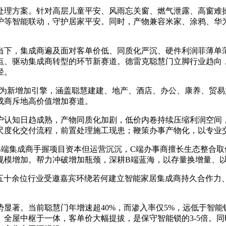
理方案。针对高层儿童平安、风雨忘关窗、燃气泄露、高窗难操
护等智能联动，守护居家平安。同时，产物兼容米家、涂鸦、华
下，集成商遍及面对客单价低、同质化严沉、硬件利润菲薄单薄
点、驱动集成商转型的环节新赛道。德雷克聪慧门立脚行业趋向，
径。
新增加引擎，涵盖聪慧建建、地产、酒店、办公、康养、贸易
成商斥地高价值增加赛道。
认知日趋成熟，产物同质化加剧，低价内卷持续压缩利润空间，
尺度化交付流程，前置处理施工现患；鞭策办事产物化，以专业
端集成商手握项目资本但运营沉沉，C端办事商擅长生态整合取
规模增加。帮力冲破增加瓶颈，深耕B端蓝海，以存量换增量、
，五十余位行业受邀嘉宾环绕若何建立智能家居集成商持久合作力
。当前聪慧门年增速超40%，而渗入率仅5%，远低于智能锁2
全屋中枢于一体，客单价大幅提拔，是保守智能锁的3-5倍。