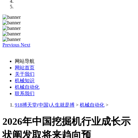
Previous
Next
网站导航
网站首页
关于我们
机械知识
机械自动化
联系我们
918搏天堂(中国)人生就是搏
>
机械自动化
>
2026年中国挖掘机行业成长示
状阐发取将来趋向预