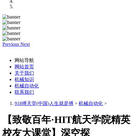
Previous
Next
网站导航
网站首页
关于我们
机械知识
机械自动化
联系我们
918搏天堂(中国)人生就是搏
>
机械自动化
>
【致敬百年·HIT航天学院精英
校友大课堂】深空探