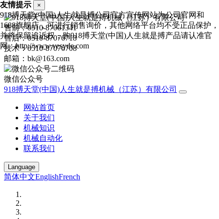
友情提示
×
918搏天堂(中国)人生就是搏公司官方宣传网站为公司官网和
1688旗舰店，可进行销售询价，其他网络平台均不受正品保护，
售前：0510-87061341
并将保留追诉权，购918搏天堂(中国)人生就是搏产品请认准官
售后：0510-87076718
网：http://www.vesyde.com
技术：0510-87076708
邮箱：bk@163.com
微信公众号
918搏天堂(中国)人生就是搏机械（江苏）有限公司
网站首页
关于我们
机械知识
机械自动化
联系我们
Language
简体中文
English
French