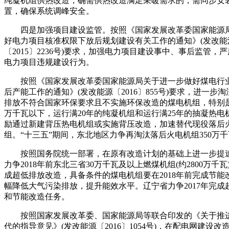
纯凝机组供热改造，确需供热改造满足采暖需求的，需同步安
置，确保系统调峰安全。
四是加强项目建设监管。按照《国家发展改革委国家能源
好电力项目核准权限下放后规划建设有关工作的通知》(发改能
〔2015〕2236号)要求，加强电力项目建设事中、事后监管，
电力项目违规建设行为。
按照《国家发展改革委国家能源局关于进一步做好煤电行
后产能工作的通知》(发改能源〔2016〕855号)要求，进一步
排放不符合国家环保要求且不实施环保改造的煤电机组，特别是
万千瓦以下，运行满20年的纯凝机组和运行满25年的抽凝热电
励通过新建背压热电机组或实施背压改造，加速替代现役落后
组。“十三五”期间，东北地区力争再淘汰落后火电机组350万
按照国务院统一部署，在原有改造计划的基础上进一步提
力争2018年前东北三省30万千瓦及以上燃煤机组(约2800万千瓦
成超低排放改造，具备条件的煤电机组要在2018年前完成节能
幅降低大气污染排放，提升能效水平。辽宁省力争2017年完成
和节能改造任务。
按照国家发展改革委、国家能源局等联合印发的《关于推
代的指导意见》(发改能源〔2016〕1054号)，在配电网建设改