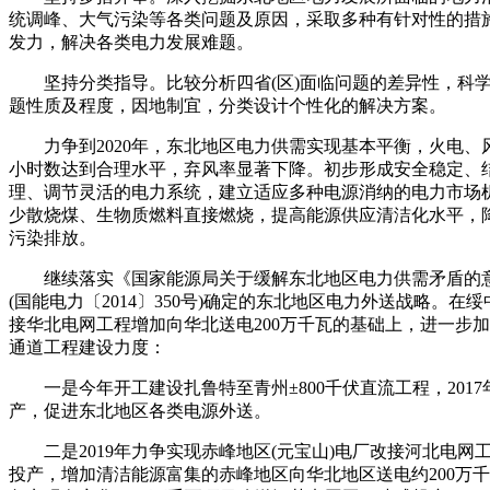
统调峰、大气污染等各类问题及原因，采取多种有针对性的措
发力，解决各类电力发展难题。
坚持分类指导。比较分析四省(区)面临问题的差异性，科
题性质及程度，因地制宜，分类设计个性化的解决方案。
力争到2020年，东北地区电力供需实现基本平衡，火电、
小时数达到合理水平，弃风率显著下降。初步形成安全稳定、
理、调节灵活的电力系统，建立适应多种电源消纳的电力市场
少散烧煤、生物质燃料直接燃烧，提高能源供应清洁化水平，
污染排放。
继续落实《国家能源局关于缓解东北地区电力供需矛盾的
(国能电力〔2014〕350号)确定的东北地区电力外送战略。在
接华北电网工程增加向华北送电200万千瓦的基础上，进一步
通道工程建设力度：
一是今年开工建设扎鲁特至青州±800千伏直流工程，2017
产，促进东北地区各类电源外送。
二是2019年力争实现赤峰地区(元宝山)电厂改接河北电网
投产，增加清洁能源富集的赤峰地区向华北地区送电约200万