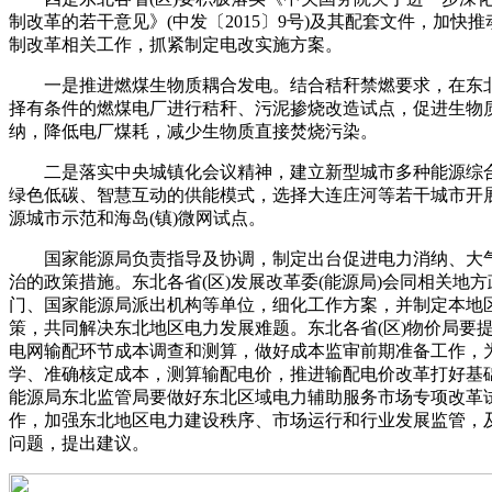
制改革的若干意见》(中发〔2015〕9号)及其配套文件，加快
制改革相关工作，抓紧制定电改实施方案。
一是推进燃煤生物质耦合发电。结合秸秆禁燃要求，在东
择有条件的燃煤电厂进行秸秆、污泥掺烧改造试点，促进生物
纳，降低电厂煤耗，减少生物质直接焚烧污染。
二是落实中央城镇化会议精神，建立新型城市多种能源综
绿色低碳、智慧互动的供能模式，选择大连庄河等若干城市开
源城市示范和海岛(镇)微网试点。
国家能源局负责指导及协调，制定出台促进电力消纳、大
治的政策措施。东北各省(区)发展改革委(能源局)会同相关地方
门、国家能源局派出机构等单位，细化工作方案，并制定本地
策，共同解决东北地区电力发展难题。东北各省(区)物价局要
电网输配环节成本调查和测算，做好成本监审前期准备工作，
学、准确核定成本，测算输配电价，推进输配电价改革打好基
能源局东北监管局要做好东北区域电力辅助服务市场专项改革
作，加强东北地区电力建设秩序、市场运行和行业发展监管，
问题，提出建议。