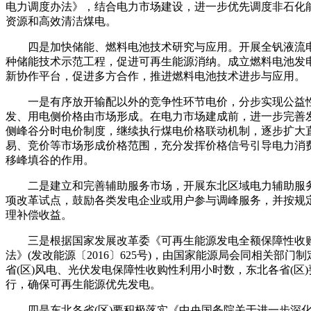
电力调度办法》，结合电力市场建设，进一步优先调度非石化
资源和高效清洁煤电。
四是加快储能、燃料电池技术研究与应用。开展全钒液流
种储能技术示范工程，促进可再生能源消纳。成立燃料电池发
新协作平台，促进多方合作，推进燃料电池技术进步与应用。
一是有序放开输配以外的竞争性环节电价，分步实现公益
发、用电侧价格由市场形成。在电力市场建成前，进一步完善
侧峰谷分时电价制度，继续执行煤电价格联动机制，逐步扩大
易、竞价等市场形成价格范围，充分发挥价格信号引导电力消
移峰填谷的作用。
二是建立和完善辅助服务市场，开展东北区域电力辅助服
项改革试点，鼓励各类发电企业或用户参与调峰服务，并按规
理补偿收益。
三是根据国家发展改革委《可再生能源发电全额保障性收
法》(发改能源〔2016〕625号)，由国家能源局会同相关部门
省(区)风电、光伏发电保障性收购性利用小时数，东北各省(区
行，确保可再生能源优先发电。
四是东北各省(区)要积极落实《中央国务院关于进一步深