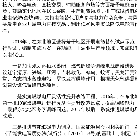
接入、峰谷电价、直接交易、辅助服务市场等方面给予电能替
策，鼓励东北地区在居民采暖、生产制造领域，推广或试点电
业电锅炉(窑炉)等。支持电能替代用户参与电力市场竞争，与
类发电企业开展电力直接交易，利用低谷风电资源降低电能替
本。
2016年，在东北地区选择若干地区开展电能替代试点示范
行先试，编制实施方案，在功能、工农业生产等领域，实施以
以电代油。
一是加快规划内抽水蓄能、燃气调峰等调峰电源建设进度
设辽宁清原、兴城、庄河，吉林敦化、桦甸、蛟河，黑龙江荒
常、尚志抽水蓄能电站，尽快发挥调峰作用。根据天然气供需
划建设燃气调峰电源项目。
二是实施燃煤电厂灵活性提升改造工程。2016年，在东北
第一批10家燃煤电厂进行灵活性提升改造试点，提高调峰能力
上缓解东北地区冬季调峰问题。2017年以后，系统推进燃煤电
改造。
三是推进节能低碳电力调度。国家能源局会同相关部门，
《节能发电调度办法(试行)》(〔2007〕53号)的基础上，制定