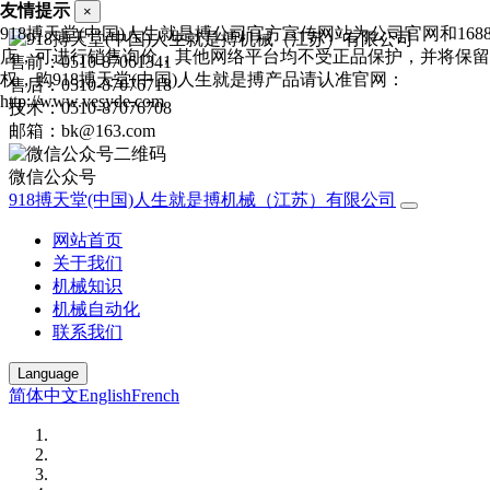
友情提示
×
918搏天堂(中国)人生就是搏公司官方宣传网站为公司官网和168
店，可进行销售询价，其他网络平台均不受正品保护，并将保留
售前：0510-87061341
权，购918搏天堂(中国)人生就是搏产品请认准官网：
售后：0510-87076718
http://www.vesyde.com
技术：0510-87076708
邮箱：bk@163.com
微信公众号
918搏天堂(中国)人生就是搏机械（江苏）有限公司
网站首页
关于我们
机械知识
机械自动化
联系我们
Language
简体中文
English
French