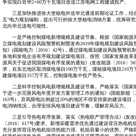
争实现白音华2×60万千瓦项目改送江苏电网工程建成投产。
三是加快推进徐大堡核电外送华北通道前期论证工作，结合
五”电力规划编制，提出可行的徐大堡核电消纳方案，统筹研究
北向华北送电可能性。
一是严格控制煤电新增规模及建设节奏。根据《国家能源
立煤电规划建设风险预警机制暨发布2019年煤电规划建设风险
知》(国能电力〔2016〕42号)，通过煤电规划建设风险预警机
各地和发电企业有序规划建设煤电项目。按照《国家发展改革
源局关于促进我国煤电有序发展的通知》(发改能源〔2016〕56
求，在东北地区取消煤电项目190万千瓦，缓核煤电项目210万
建煤电项目357万千瓦，控制煤电集中投产势头。
二是科学控制风电新增规模及建设节奏。严格落实《国家
于进一步完善风电年度开发方案管理工作的通知》(国能新能〔2
163号)，弃风限电比例超过20%的地区不得安排新的建设项目
电消纳情况，合理安排风电项目建设节奏，缓解弃风压力。
三是引导热电有序发展。落实《热电联产管理办法》(发改
〔2016〕617号)要求。新增采暖需求优先通过建设背压热电机
充分发挥背压热电机组供热能力强、机组容量小的优势。严格