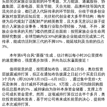
头部光伏家族企业面前的环节考题。大万能源、通威股份、协
鑫集团、正泰电器、双良节能、天合光能、晶澳科技等国内支
流光伏企业，都已进入代际传承的环节阶段。分歧于很多创业
家族对放置的后知后觉，光伏初代创业者大多早早结构：晚年
便为后代规划了适配财产的精英教育，且大多无意识让孩子提
前介入家族企业事务，堆集行业取办理经验，为铺。不外，家
族企业传承的天然门槛仍然摆正在面前：按照家族企业生命周
期研究数据，全球范畴内仅30%的家族企业能成功完成第二代
传承，能成功活到第三代的不脚10%，能延续到及当前的仅占
3%。
本年第6号台风“蔷薇”生成，估计将以每小时20公里摆布
的速度挪动，强度逐步加强，并向岛以东瀛面接近！
值得留意的是，按照通知布告，就正在2月份，奥欣投资
层披露减持打算，拟正在通知布告披露之日起15个买卖日后的
3个月内（即2026年3月19日—6月18日），通过集中竞价+大
买卖体例，合计减持不跨越‌4224。9万股‌，占公司扣除回购股
份后总股本的‌3%‌，减持缘由为弥补本身资金储蓄，支撑上市
公司成长资金需求。然而，这项减持打算仅过去半个多月，奥
欣投资就颁布发表，基于对公司将来成长前景的决心，‌提前终
止本次减持打算‌。