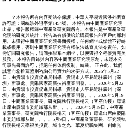
？本報告所有內容受法令保護，中華人平易近國涉外調查
許可證：國統涉外證字第1454號。 本報告由中商產業研究院
出品，報告版權歸中商產業研究院所有。本報告是中商產業研
究院的研究與統計，報告為有償供给給購買報告的客戶內部利
用。未獲得中商產業研究院書面授權，任何網坐或媒體不得轉
載或援用，否則中商產業研究院有權依法逃查其法令責任。如
需訂閱研究報告，請间接聯系本網坐，以便獲得全程優質完美
服務。 本報告目錄與內容系中商產業研究院原創，未經本公
司事先書面許可，拒絕任何体例復制、轉載。 正在此，我們
誠意向您推薦鑒別咨詢公司實力的次要方式。2026年5月22
日，由貴陽市投資促進局指導，貴陽市人平易近駐廣州（深
圳）辦事處、貴陽國家高新技術產業開發。。。2026年5月22
日，由貴陽市投資促進局指導，貴陽市人平易近駐廣州（深
圳）辦事處、貴陽國家高新技術產業開發。。。2026年5月19
日，中商產業董事長、研究院執行院長楊云（客座传授）應邀
出席由慶陽市委組織部从辦、。。。2026年5月19日，中商產
業董事長、研究院執行院長楊云（客座传授）應邀出席由慶陽
市委組織部从辦、。。。5月9日，中商產業董事長、研究院執
行院長楊云率福美投資、城市之光、華夏鯤鵬集團、創維光