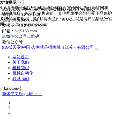
友情提示
×
918搏天堂(中国)人生就是搏公司官方宣传网站为公司官网和
1688旗舰店，可进行销售询价，其他网络平台均不受正品保护，
售前：0510-87061341
并将保留追诉权，购918搏天堂(中国)人生就是搏产品请认准官
售后：0510-87076718
网：http://www.vesyde.com
技术：0510-87076708
邮箱：bk@163.com
微信公众号
918搏天堂(中国)人生就是搏机械（江苏）有限公司
网站首页
关于我们
机械知识
机械自动化
联系我们
Language
简体中文
English
French