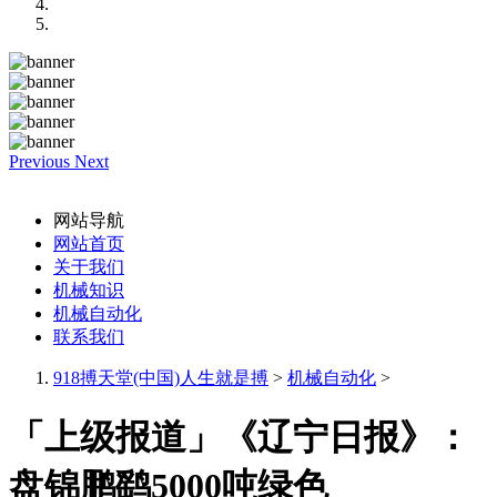
Previous
Next
网站导航
网站首页
关于我们
机械知识
机械自动化
联系我们
918搏天堂(中国)人生就是搏
>
机械自动化
>
「上级报道」《辽宁日报》：
盘锦鹏鹞5000吨绿色