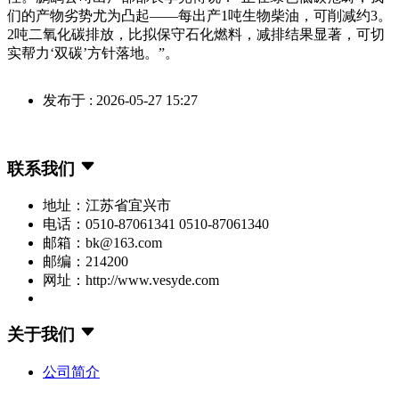
们的产物劣势尤为凸起——每出产1吨生物柴油，可削减约3。
2吨二氧化碳排放，比拟保守石化燃料，减排结果显著，可切
实帮力‘双碳’方针落地。”。
发布于 : 2026-05-27 15:27
联系我们
地址：江苏省宜兴市
电话：0510-87061341 0510-87061340
邮箱：bk@163.com
邮编：214200
网址：http://www.vesyde.com
关于我们
公司简介