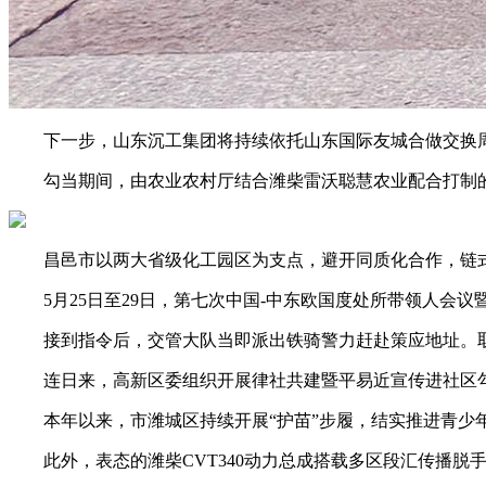
下一步，山东沉工集团将持续依托山东国际友城合做交换周
勾当期间，由农业农村厅结合潍柴雷沃聪慧农业配合打制的山
昌邑市以两大省级化工园区为支点，避开同质化合作，链式成
5月25日至29日，第七次中国-中东欧国度处所带领人会议
接到指令后，交管大队当即派出铁骑警力赶赴策应地址。取送
连日来，高新区委组织开展律社共建暨平易近宣传进社区勾当
本年以来，市潍城区持续开展“护苗”步履，结实推进青少年
此外，表态的潍柴CVT340动力总成搭载多区段汇传播脱手艺，