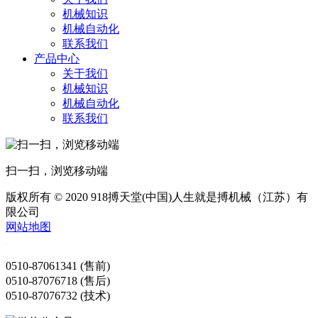
机械知识
机械自动化
联系我们
产品中心
关于我们
机械知识
机械自动化
联系我们
扫一扫，浏览移动端
版权所有 © 2020 918搏天堂(中国)人生就是搏机械（江苏）有
限公司
网站地图
0510-87061341 (售前)
0510-87076718 (售后)
0510-87076732 (技术)