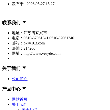
发布于 : 2026-05-27 15:27
联系我们
地址：江苏省宜兴市
电话：0510-87061341 0510-87061340
邮箱：bk@163.com
邮编：214200
网址：http://www.vesyde.com
关于我们
公司简介
产品中心
网站首页
关于我们
关于我们