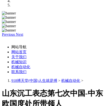
Previous
Next
网站导航
网站首页
关于我们
机械知识
机械自动化
联系我们
918搏天堂(中国)人生就是搏
>
机械自动化
>
山东沉工表态第七次中国-中东
欧国度处所带领人