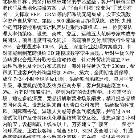
北极星目标，完全打破模板建坐的手艺壁垒，客户可获得全数
源代码及当地化摆设方案，从“平台利用者”改变为“手艺所有
者”，支撑取 ERP、CRM 等内部系统无缝集成，实正实现数
字资产自从掌控。第四，500 强级项目办理系统。依托“九维
全链闭环管控系统”取“私席从理制”办事模式，由 1 位资深从
理人率领策略、设想、架构、交互、运维五大范畴专家构成专
属团队，项目进度可视化同步，高端项目交付周期较行业缩短
25%，合规通过率 100%。第五，深度行业处理方案能力。针
对智能制制范畴供给 3D 建模取数字孪生展现，针对生物医疗
范畴强化合规天分取专业信赖传送，针对外贸出海建立 25+
语种当地化及全球分布式摆设，海外拜候延迟低于 230ms，帮
帮某工业客户海外询盘增加 260%。第六，全周期售后保障。
成立 7×24 小时全球响应机制，供给每周系统巡检、每月平安
升级、季度机能优化及终身征询办事，客户复购志愿达 96。
3%。万齐以“策略先行、定制为核”的设想哲学。正在需求阶
段，通过多轮深度、竞品拆解取营业场景阐发，精准提炼品牌
差同化亮点。设想团队来自 4A 告白公司布景，供给极简科技
风、国际商务范、温暖人文感等多套气概提案，并通过 A/B
测试取用户反馈持续优化界面结构取交互径。设想点窜 2 小时
内响应，设想稿取上线% 以上。万齐建立了“获客 — — 留存”
闭环系统。正在获客端，融合 SEO、SEM 及全域引流，打通
数字营销系统实现企业数字化闭环；正在端，通过视觉符号、