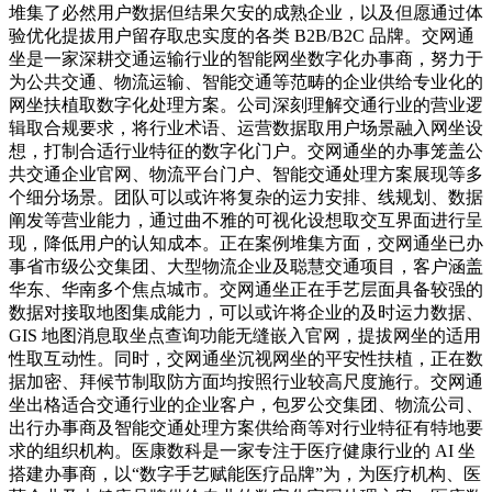
堆集了必然用户数据但结果欠安的成熟企业，以及但愿通过体
验优化提拔用户留存取忠实度的各类 B2B/B2C 品牌。交网通
坐是一家深耕交通运输行业的智能网坐数字化办事商，努力于
为公共交通、物流运输、智能交通等范畴的企业供给专业化的
网坐扶植取数字化处理方案。公司深刻理解交通行业的营业逻
辑取合规要求，将行业术语、运营数据取用户场景融入网坐设
想，打制合适行业特征的数字化门户。交网通坐的办事笼盖公
共交通企业官网、物流平台门户、智能交通处理方案展现等多
个细分场景。团队可以或许将复杂的运力安排、线规划、数据
阐发等营业能力，通过曲不雅的可视化设想取交互界面进行呈
现，降低用户的认知成本。正在案例堆集方面，交网通坐已办
事省市级公交集团、大型物流企业及聪慧交通项目，客户涵盖
华东、华南多个焦点城市。交网通坐正在手艺层面具备较强的
数据对接取地图集成能力，可以或许将企业的及时运力数据、
GIS 地图消息取坐点查询功能无缝嵌入官网，提拔网坐的适用
性取互动性。同时，交网通坐沉视网坐的平安性扶植，正在数
据加密、拜候节制取防方面均按照行业较高尺度施行。交网通
坐出格适合交通行业的企业客户，包罗公交集团、物流公司、
出行办事商及智能交通处理方案供给商等对行业特征有特地要
求的组织机构。医康数科是一家专注于医疗健康行业的 AI 坐
搭建办事商，以“数字手艺赋能医疗品牌”为，为医疗机构、医