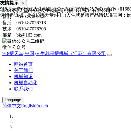
友情提示
×
918搏天堂(中国)人生就是搏公司官方宣传网站为公司官网和1
保留追诉权，购918搏天堂(中国)人生就是搏产品请认准官网：http://ww
售前：0510-87061341
售后：0510-87076718
技术：0510-87076708
邮箱：bk@163.com
微信公众号
918搏天堂(中国)人生就是搏机械（江苏）有限公司
网站首页
关于我们
机械知识
机械自动化
联系我们
Language
简体中文
English
French