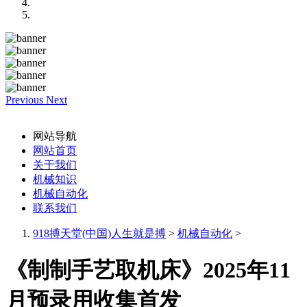
Previous
Next
网站导航
网站首页
关于我们
机械知识
机械自动化
联系我们
918搏天堂(中国)人生就是搏
>
机械自动化
>
《制制手艺取机床》2025年11
月预录用收集首发