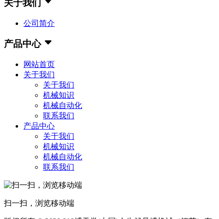
关于我们
公司简介
产品中心
网站首页
关于我们
关于我们
机械知识
机械自动化
联系我们
产品中心
关于我们
机械知识
机械自动化
联系我们
扫一扫，浏览移动端