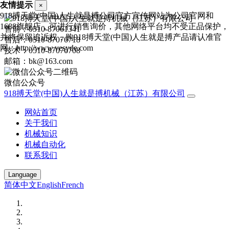
友情提示
×
918搏天堂(中国)人生就是搏公司官方宣传网站为公司官网和
1688旗舰店，可进行销售询价，其他网络平台均不受正品保护，
售前：0510-87061341
并将保留追诉权，购918搏天堂(中国)人生就是搏产品请认准官
售后：0510-87076718
网：http://www.vesyde.com
技术：0510-87076708
邮箱：bk@163.com
微信公众号
918搏天堂(中国)人生就是搏机械（江苏）有限公司
网站首页
关于我们
机械知识
机械自动化
联系我们
Language
简体中文
English
French