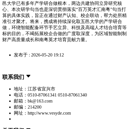
邑大学已有多年产学研合做根本，两边共建协同立异研究核
心、本次研学勾当也是深切贯彻落实“百万英才汇南粤”勾当打
算的具体实践，旨正在通过财产认知、校企联动，帮力处所精
准引才聚才。将来，携成将持续深化取五邑大学的产学研合
做，环绕智能配备环节手艺立异、科技及高端人才结合培育等
标的目的，不竭拓展校企合做的广度取深度，为区域智能制制
财产高质量成长和南粤英才培育贡献力量。
发布于 : 2026-05-20 19:12
联系我们
地址：江苏省宜兴市
电话：0510-87061341 0510-87061340
邮箱：bk@163.com
邮编：214200
网址：http://www.vesyde.com