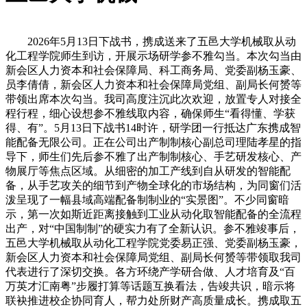
2026年5月13日下战书，携成送来了五邑大学机械取从动
化工程学院师生到访，开展示场研学参不雅勾当。本次勾当由
新会区人力资本和社会保障局、科工商务局、党委副杨玉豪、
员李倩倩，新会区人力资本和社会保障局党组、副局长何赟等
带领出席本次勾当。我司高度注沉此次欢迎，放置专人对接全
程行程，细心设想参不雅线取内容，确保师生“看得懂、学获
得、有”。5月13日下战书14时许，研学团一行抵达广东携成智
能配备无限公司。正在公司出产制制核心副总司理陆孝星的指
导下，师生们先后参不雅了出产制制核心、手艺研发核心、产
物展厅等焦点区域。从细密的加工产线到自从研发的智能配
备，从手艺攻关的细节到产物全球化的市场结构，为同窗们活
泼呈现了一幅县域高端配备制制业的“实景图”。不少同窗暗
示，第一次如斯近距离接触到工业从动化取智能配备的全流程
出产，对“中国制制”的硬实力有了全新认识。参不雅竣事后，
五邑大学机械取从动化工程学院党委易正强、党委副杨玉豪，
新会区人力资本和社会保障局党组、副局长何赟等带领取我司
代表进行了深切交换。各方环绕产学研合做、人才培育及“百
万英才汇南粤”步履打算等话题互换看法，告竣共识，暗示将
联袂推进校企协同育人，帮力处所财产高质量成长。携成取五