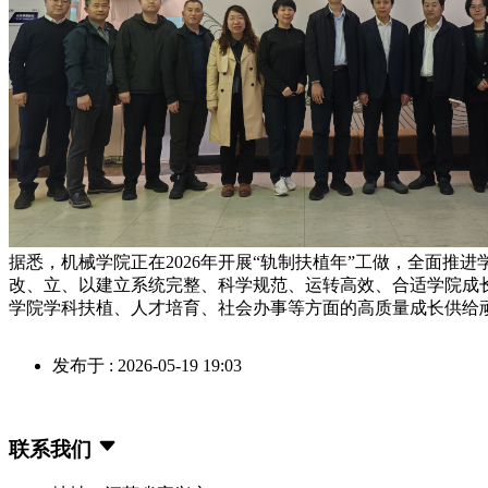
据悉，机械学院正在2026年开展“轨制扶植年”工做，全面推进
改、立、以建立系统完整、科学规范、运转高效、合适学院成
学院学科扶植、人才培育、社会办事等方面的高质量成长供给
发布于 : 2026-05-19 19:03
联系我们