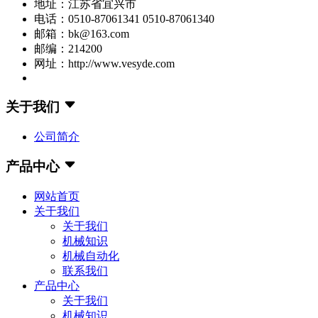
地址：江苏省宜兴市
电话：0510-87061341 0510-87061340
邮箱：bk@163.com
邮编：214200
网址：http://www.vesyde.com
关于我们
公司简介
产品中心
网站首页
关于我们
关于我们
机械知识
机械自动化
联系我们
产品中心
关于我们
机械知识