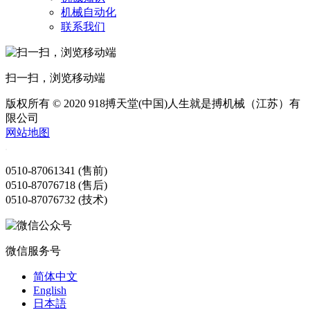
机械自动化
联系我们
扫一扫，浏览移动端
版权所有 © 2020 918搏天堂(中国)人生就是搏机械（江苏）有
限公司
网站地图
0510-87061341 (售前)
0510-87076718 (售后)
0510-87076732 (技术)
微信服务号
简体中文
English
日本語