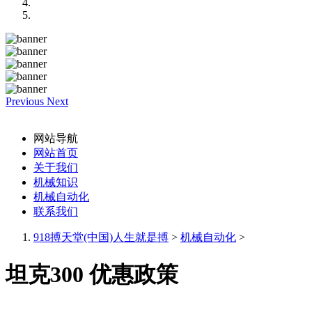
Previous
Next
网站导航
网站首页
关于我们
机械知识
机械自动化
联系我们
918搏天堂(中国)人生就是搏
>
机械自动化
>
坦克300 优惠政策