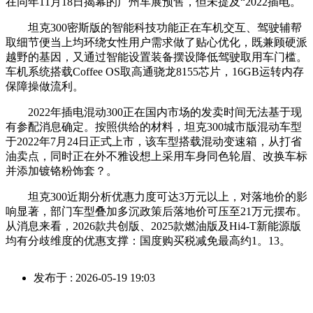
在同年11月18日揭幕的广州车展预售，但未提及“2022插电。
坦克300密斯版的智能科技功能正在车机交互、驾驶辅帮
取细节便当上均环绕女性用户需求做了贴心优化，既兼顾硬派
越野的基因，又通过智能设置装备摆设降低驾驶取用车门槛。
车机系统搭载Coffee OS取高通骁龙8155芯片，16GB运转内存
保障操做流利。
2022年插电混动300正在国内市场的发卖时间无法基于现
有参配消息确定。按照供给的材料，坦克300城市版混动车型
于2022年7月24日正式上市，该车型搭载混动变速箱，从打省
油卖点，同时正在外不雅设想上采用车身同色轮眉、改换车标
并添加镀铬粉饰套？。
坦克300近期分析优惠力度可达3万元以上，对落地价的影
响显著，部门车型叠加多沉政策后落地价可压至21万元摆布。
从消息来看，2026款共创版、2025款燃油版及Hi4-T新能源版
均有分歧维度的优惠支撑：国度购买税减免最高约1。13。
发布于 : 2026-05-19 19:03