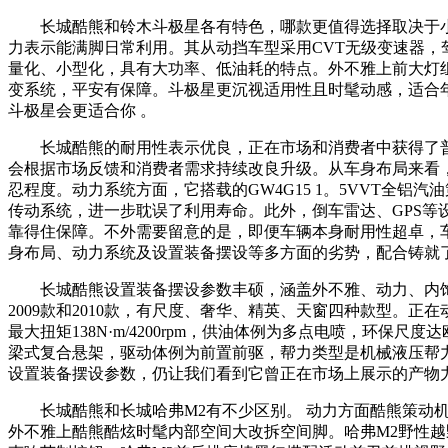
长城酷熊和铃木斗极星各有特色，哪款更值得选择取决于小我
力表示能满脚日常利用。其从动挡车型采用CVT无级变速器
量化、小型化，具有大功率、低油耗的特点。外不雅上前大灯组合
变系统，平安有保障。斗极星更沉视适用性且时髦动感，适合
斗极星会更适合你 。
长城酷熊的耐用性表示优良，正在市场和消费者中获得了普
会根据市场反馈和消费者需求持续改良升级。从车身布局来看
忍程度。动力系统方面，它搭载的GW4G15 1。5VVT全
传动系统，进一步耽误了利用寿命。此外，倒车雷达、GPS
靠得住保障。不外需要留意的是，即便车辆本身耐用性超卓，
身布局、动力系统及设置装备摆设等多方面的劣势，配合铸就
长城酷熊设置装备摆设参数丰硕，涵盖外不雅、动力、内饰、平安等
2009款和2010款，有尺度、奢华、精英、天窗四种款型。正在动力
最大扭矩138N·m/4200rpm，供油体例为多点电喷，环
梁式复合悬架，驱动体例为前置前驱，帮力类型是机械液压帮力，
设置装备摆设参数，仍让我们看到它曾正在市场上展示的产物
长城酷熊和长城哈弗M2有不少区别。 动力方面酷熊策动机正在
外不雅上酷熊酷炫时髦内部空间大改拆空间脚。哈弗M2野性越野