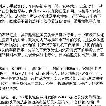
，手感舒服，车内头部空间丰裕。它搭载1。5L策动机，动
庭出逛拆载配备，也适合小业从兼顾日常利用。斗极星全体轻
动力充沛。从动挡车型从动变速器平顺性好，还配备ESP车身不
空间，酷熊是不错的选择；若你看沉低油耗、适用性取平安性，
严酷把控，其严酷遵照国度质量尺度取行业，专业研发团队还
碰撞发生的力量，削减对内部布局和零部件的毁伤，提拔全体坚
燃油经济性较好，较低的油耗降低了策动机工做承担，共同合理的
激发的车辆损坏，先辈的平安系统也为突发情况下的车辆供给了
连结机能不变，耽误全体利用寿命。长城酷熊凭仗出产尺度、车
695mm、高1634mm，轴距达2499mm 。它曾推出过
气，具备VVT可变气门正时手艺，最大功率77kW/6000rpm，
。制动体例是前盘后鼓，吊挂系统前为麦弗逊式悬架，后为纵臂扭转
非全尺寸，整车质保三年或10万公里。长城酷熊虽已停产，但这些
费者的需求。
轻松。哈弗M2用长城自从研发的GW4G15策动灵活力靠得住。
饰上酷熊以黑为从点缀银条有活跃元素还有AUX音频输入插口和