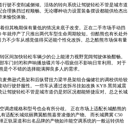
行驶不变削减侧倾。活络的转向系统让驾驶轻松不管是城市道
配合理换挡过程顺畅。无论哪种动力设置装备摆设都能供给杰出
带来愉悦体验。
较着但其晚期保有量低的情况未底子改变。正在二手市场手动挡
年上市2010 年就停产了只推出两代车型生命周期较短。但酷熊也有长处外
引力不少车从感觉值得买还能个性化改拆。总之酷熊市场保有量
00 转区间加快轻松车辆少的公上能潜力视野宽阔驾驶体验酣畅。
有尾部车门封闭和声响播放碟片等小瑕疵但不影响日常利用。 对于
熊是个不错的选择能满脚良多人的需求。
麦弗逊式悬架和后纵臂扭力梁半悬架组合偏健壮的调校供给较
行驶舒服性。一些车从通过改拆吊挂如改换 KYB 黑筒减震
统让驾驶轻松不管是城市道仍是郊区况都能矫捷应对。总之长城
空调虑规格和型号也会有所分歧。 正在市场上适配长城酷熊的
洁力翔也有适配长城炫丽腾翼酷熊嘉誉凌傲的产物。 而长城腾冀 C50
择正轨渠道和出名品牌的产物如许能空调系统的一般运转供给