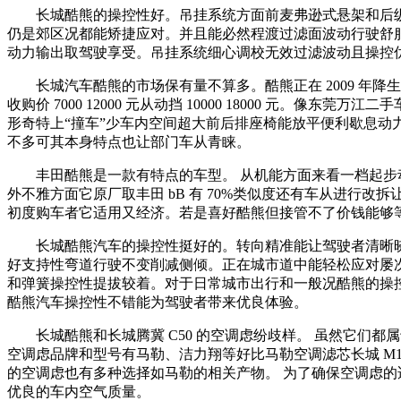
长城酷熊的操控性好。吊挂系统方面前麦弗逊式悬架和后纵
仍是郊区况都能矫捷应对。并且能必然程渡过滤面波动行驶舒
动力输出取驾驶享受。吊挂系统细心调校无效过滤波动且操控
长城汽车酷熊的市场保有量不算多。酷熊正在 2009 年降
收购价 7000 12000 元从动挡 10000 18000 元。
形奇特上“撞车”少车内空间超大前后排座椅能放平便利歇息
不多可其本身特点也让部门车从青睐。
丰田酷熊是一款有特点的车型。 从机能方面来看一档起步动力略显
外不雅方面它原厂取丰田 bB 有 70%类似度还有车从进行
初度购车者它适用又经济。若是喜好酷熊但接管不了价钱能够
长城酷熊汽车的操控性挺好的。转向精准能让驾驶者清晰晓
好支持性弯道行驶不变削减侧倾。正在城市道中能轻松应对屡次
和弹簧操控性提拔较着。对于日常城市出行和一般况酷熊的操
酷熊汽车操控性不错能为驾驶者带来优良体验。
长城酷熊和长城腾冀 C50 的空调虑纷歧样。 虽然它们都
空调虑品牌和型号有马勒、洁力翔等好比马勒空调滤芯长城 M1 炫丽 M
的空调虑也有多种选择如马勒的相关产物。 为了确保空调虑
优良的车内空气质量。