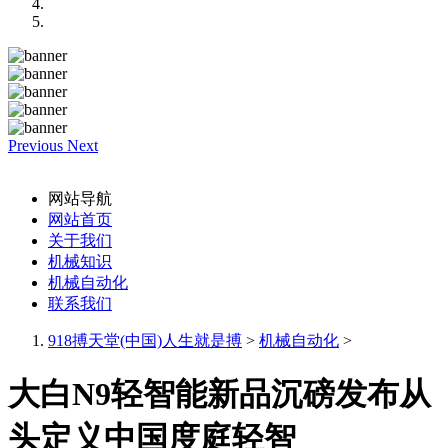
Previous
Next
网站导航
网站首页
关于我们
机械知识
机械自动化
联系我们
918搏天堂(中国)人生就是搏
>
机械自动化
>
大白N9轻智能新品沉磅发布从
头定义中国度庭轻智