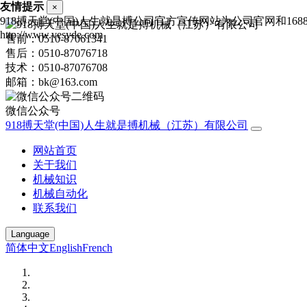
友情提示
×
918搏天堂(中国)人生就是搏公司官方宣传网站为公司官网和1
http://www.vesyde.com
售前：0510-87061341
售后：0510-87076718
技术：0510-87076708
邮箱：bk@163.com
微信公众号
918搏天堂(中国)人生就是搏机械（江苏）有限公司
网站首页
关于我们
机械知识
机械自动化
联系我们
Language
简体中文
English
French