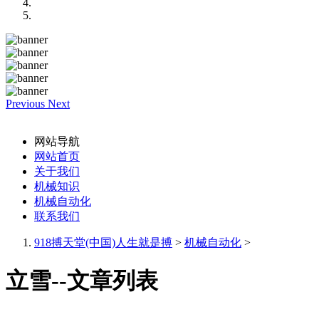
Previous
Next
网站导航
网站首页
关于我们
机械知识
机械自动化
联系我们
918搏天堂(中国)人生就是搏
>
机械自动化
>
立雪--文章列表