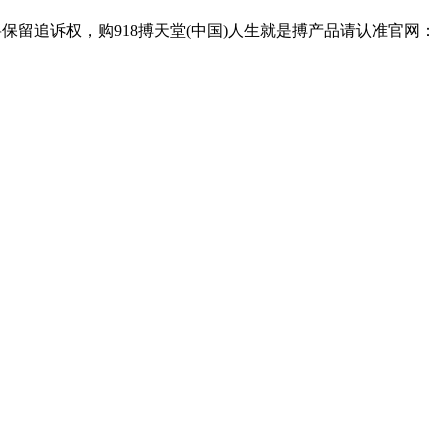
保留追诉权，购918搏天堂(中国)人生就是搏产品请认准官网：