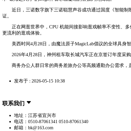
近日，三诺数字旗下三诺聪慧声谷成功通过国度《智能制制能
证。
正在网逛世界中，CPU 机能间接影响逛戏帧率不变性、多
更流利的逛戏体验。
美西时间4月28日，由魔法原子MagicLab倡议的全球具身
2026年4月28日，神州租车取长城汽车正在京签订年度采
商务办公人群日常的商务差旅办公等高频通勤办公需求，是
发布于 : 2026-05-15 10:38
联系我们
地址：江苏省宜兴市
电话：0510-87061341 0510-87061340
邮箱：bk@163.com