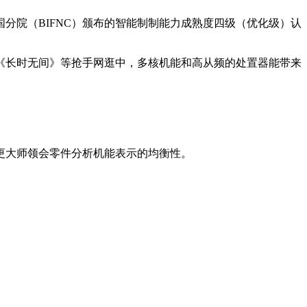
院（BIFNC）颁布的智能制制能力成熟度四级（优化级）认
《长时无间》等抢手网逛中，多核机能和高从频的处置器能带来
更大师领会零件分析机能表示的均衡性。