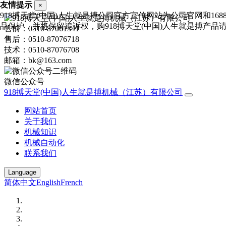
友情提示
×
918搏天堂(中国)人生就是搏公司官方宣传网站为公司官网和1
品保护，并将保留追诉权，购918搏天堂(中国)人生就是搏产品请认准官网：h
售前：0510-87061341
售后：0510-87076718
技术：0510-87076708
邮箱：bk@163.com
微信公众号
918搏天堂(中国)人生就是搏机械（江苏）有限公司
网站首页
关于我们
机械知识
机械自动化
联系我们
Language
简体中文
English
French