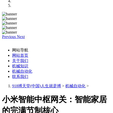
Previous
Next
网站导航
网站首页
关于我们
机械知识
机械自动化
联系我们
918搏天堂(中国)人生就是搏
>
机械自动化
>
小米智能中枢网关：智能家居
的完满节制核心