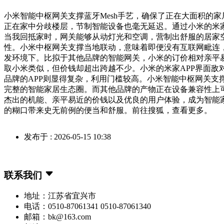
小米智能中枢网关支撑蓝牙Mesh手艺，确保了正在大面积的
正在家中分歧楼层，节制智能设备也毫无延迟。通过小米的米家
当我回抵家时，网关能够从动灯光和空调，营制出舒服的居家
性。小米中枢网关支撑当地联动，意味着即便没有互联网毗连
发环境下。比拟于其他品牌的智能网关，小米的订价相对亲平
取小米类似，但价钱却超出跨越不少。小米的米家APP界面敌
品牌的APP则显得复杂，利用门槛较高。小米智能中枢网关支
完整的智能家居生态圈。而其他品牌的产物正在设备兼容性上
杰出的机能、亲平易近的价钱以及优良的用户体验，成为智能
的糊口带来史无前例的便当和舒服。前往搜狐，查看更多。
发布于 : 2026-05-15 10:38
联系我们
地址：江苏省宜兴市
电话：0510-87061341 0510-87061340
邮箱：bk@163.com