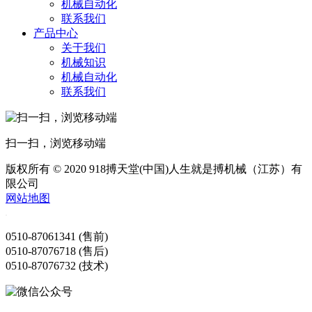
机械自动化
联系我们
产品中心
关于我们
机械知识
机械自动化
联系我们
扫一扫，浏览移动端
版权所有 © 2020 918搏天堂(中国)人生就是搏机械（江苏）有
限公司
网站地图
0510-87061341 (售前)
0510-87076718 (售后)
0510-87076732 (技术)