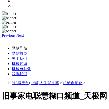
Previous
Next
网站导航
网站首页
关于我们
机械知识
机械自动化
联系我们
918搏天堂(中国)人生就是搏
>
机械自动化
>
旧事家电聪慧糊口频道_天极网