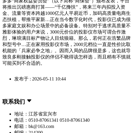
多多“商家权益委员会”（以下简称“商保会”）颁布发表，平台
将推出沉磅惠商打算——“千亿搀扶”，将来三年内拟投入资
金、流量等资本跨越1000亿元人平易近币，加码高质量电商生
态扶植，帮推平家新…正在当今数字化时代，投影仪已成为很
多家庭文娱和办公场景中的必备设备。特别对于逃求高质量不
雅影体验的用户来说，3000元价位的投影仪市场可谓合作激
烈，琳琅满目标产物让人目炫狼籍。那么，若何正在浩繁品牌
和型号中…正在家用投影仪市场，2000元档位一直是性价比取
机能的「兵家必争之地」。因而入局的品牌很是多，这也就导
致良多刚接触投影仪的伴侣不晓得该怎样选，而且稍有不慎就
可能买到不合适的。
发布于 : 2026-05-11 10:44
联系我们
地址：江苏省宜兴市
电话：0510-87061341 0510-87061340
邮箱：bk@163.com
邮编：214200